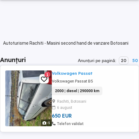
Autoturisme Rachiti - Masini second hand de vanzare Botosani
Anunțuri
20
50
Anunțuri pe pagină:
Volkswagen Passat
1
Volkswagen Passat B5
2000 | diesel | 290000 km
Rachiti, Botosani
6 august
650 EUR
5
Telefon validat