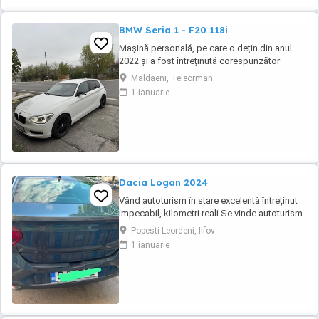
BMW Seria 1 - F20 118i
Mașină personală, pe care o dețin din anul
2022 și a fost întreținută corespunzător
(revizia la 8000-9000 km). Distribuție, ambreiaj
Maldaeni, Teleorman
și suspensie (telescoape, brațe+bucși)- au
1 ianuarie
fost înlocuite cu un an în urmă. Două seturi de
jante din aliaj (ambele de culoare neagră).
Dacia Logan 2024
Vând autoturism în stare excelentă întreținut
impecabil, kilometri reali Se vinde autoturism
personal, foarte bine întreținut, folosit în
Popesti-Leordeni, Ilfov
principal pentru deplasări în afara
1 ianuarie
Bucureștiului. Mașina a fost ținută permanent
în parcare subterană, iar interiorul este
impecabil datorită huselor de protecție ...