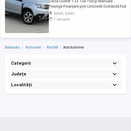
Dacia Duster 1.33 Tce 150Cp Manuala
Prestige Finanțare prin UniCredit Dobândă fixă
de la 7,9%* Rate fixe pe toată perioada
Galati, Galati
finanțării Aprobare rapidă Garanție inclusă
1 ianuarie
pentru autoturismele eligibile Transport la
domiciliu, în funcție de distanță Contactează-
ne pentru o ofertă de rate! Euro ...
Bestauto
Botosani
Rachiti
Autoturisme
Categorii
Județe
Localități