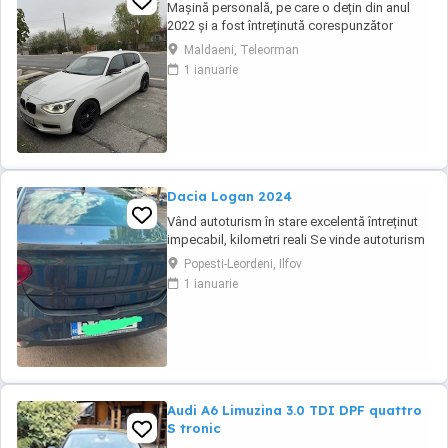
Mașină personală, pe care o dețin din anul
2022 și a fost întreținută corespunzător
(revizia la 8000-9000 km). Distribuție, ambreiaj
Maldaeni, Teleorman
și suspensie (telescoape, brațe+bucși)- au
1 ianuarie
fost înlocuite cu un an în urmă. Două seturi de
jante din aliaj (ambele de culoare neagră).
Dacia Logan 2024
Vând autoturism în stare excelentă întreținut
impecabil, kilometri reali Se vinde autoturism
personal, foarte bine întreținut, folosit în
Popesti-Leordeni, Ilfov
principal pentru deplasări în afara
1 ianuarie
Bucureștiului. Mașina a fost ținută permanent
în parcare subterană, iar interiorul este
impecabil datorită huselor de protecție ...
Audi A6 Limuzina 3.0 TDI DPF quattro
S tronic