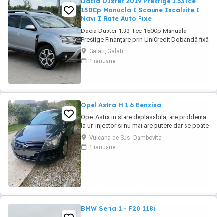
Dacia Duster 2019 Prestige 1.33Tce
150Cp Manuala I Scaune Incalzite I
Navi I Rate Auto Fixe
Dacia Duster 1.33 Tce 150Cp Manuala
Prestige Finanțare prin UniCredit Dobândă fixă
de la 7,9%* Rate fixe pe toată perioada
Galati, Galati
finanțării Aprobare rapidă Garanție inclusă
1 ianuarie
pentru autoturismele eligibile Transport la
domiciliu, în funcție de distanță Contactează-
ne pentru o ofertă de rate! Euro ...
Opel Astra H 1.6 Benzina
Opel Astra in stare deplasabila, are problema
la un injector si nu mai are putere dar se poate
deplasa, pretul este negociabil la fata locului,
Vulcana de Sus, Dambovita
masina are si instalație Gpl omologată.
1 ianuarie
BMW Seria 1 - F20 118i