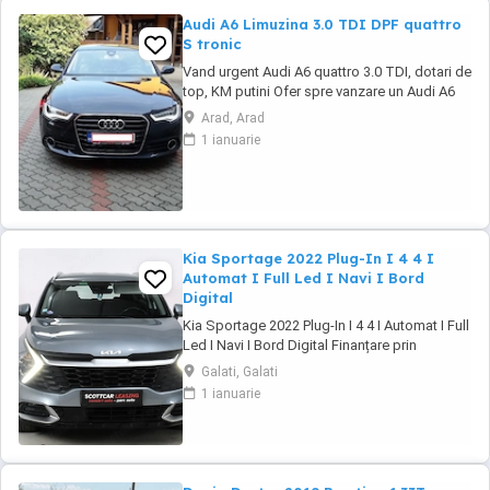
Audi A6 Limuzina 3.0 TDI DPF quattro
S tronic
Vand urgent Audi A6 quattro 3.0 TDI, dotari de
top, KM putini Ofer spre vanzare un Audi A6
importat personal din Germania in 2016
Arad, Arad
August, dotari de top, istoric revizii la zi ... km
1 ianuarie
in crestere ... In pret se ofera setul original de
jante pe 19 cu cauciucuri de vara. Covorase
cauciuc originale(le ...
Kia Sportage 2022 Plug-In I 4 4 I
Automat I Full Led I Navi I Bord
Digital
Kia Sportage 2022 Plug-In I 4 4 I Automat I Full
Led I Navi I Bord Digital Finanțare prin
UniCredit Dobândă fixă de la 7,9%* Rate fixe
Galati, Galati
pe toată perioada finanțării Aprobare rapidă
1 ianuarie
Garanție inclusă pentru autoturismele eligibile
Transport la domiciliu, în funcție de distanță
Contactează-ne ...