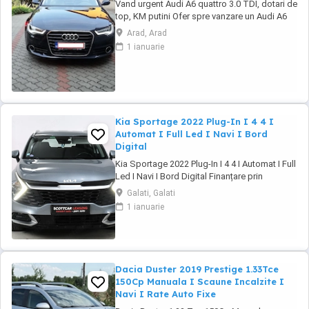
Vand urgent Audi A6 quattro 3.0 TDI, dotari de
top, KM putini Ofer spre vanzare un Audi A6
importat personal din Germania in 2016
Arad, Arad
August, dotari de top, istoric revizii la zi ... km
1 ianuarie
in crestere ... In pret se ofera setul original de
jante pe 19 cu cauciucuri de vara. Covorase
cauciuc originale(le ...
Kia Sportage 2022 Plug-In I 4 4 I
Automat I Full Led I Navi I Bord
Digital
Kia Sportage 2022 Plug-In I 4 4 I Automat I Full
Led I Navi I Bord Digital Finanțare prin
UniCredit Dobândă fixă de la 7,9%* Rate fixe
Galati, Galati
pe toată perioada finanțării Aprobare rapidă
1 ianuarie
Garanție inclusă pentru autoturismele eligibile
Transport la domiciliu, în funcție de distanță
Contactează-ne ...
Dacia Duster 2019 Prestige 1.33Tce
150Cp Manuala I Scaune Incalzite I
Navi I Rate Auto Fixe