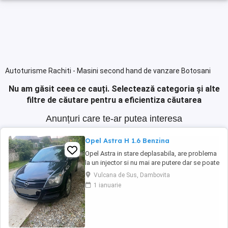
Autoturisme Rachiti - Masini second hand de vanzare Botosani
Nu am găsit ceea ce cauți.
Selectează categoria și alte
filtre de căutare pentru a eficientiza căutarea
Anunțuri care te-ar putea interesa
Opel Astra H 1.6 Benzina
Opel Astra in stare deplasabila, are problema
la un injector si nu mai are putere dar se poate
deplasa, pretul este negociabil la fata locului,
Vulcana de Sus, Dambovita
masina are si instalație Gpl omologată.
1 ianuarie