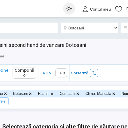
ane
Companii
RON
EUR
Sortează
Contul meu
0
asini second hand de vanzare Botosani
sme
oane
Companii
RON
EUR
Sortează
0
me
Botosani
Rachiti
Companii
Clima: Manuala
Nor
rele
.
Selectează categoria și alte filtre de căutare pe