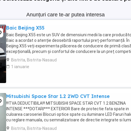
Anunțuri care te-ar putea interesa
Baic Beijing X55
Baic Beijing X55 este un SUV de dimensiuni medii la care producăto
Baic a acordat o atenție deosebită raportului preț-performanță. În
Beijing X55 veți experimenta plăcerea de conducere de primă clasă
excepțională, precum și confortul de conducere la un preț competit
În calitate de partener oficial ...
Bistrita, Bistrita-Nasaud
1 ianuarie
Mitsubishi Space Star 1.2 2WD CVT Intense
!!!TVA DEDUCTIBILA!!! MITSUBISHI SPACE STAR CVT 1.2 BENZINA
INTENSE ***DOTARI*** EXTERIOR Bare de protectie fata spate in
culoarea caroseriei Blocuri optice spate cu iluminare LED Faruri ha
cu reglare manuala, cu semnalizatoare de directie integrate si lumi
de pozitie Grila radiator ...
Bistrita, Bistrita-Nasaud