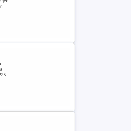
logen
ni
n
la
 235