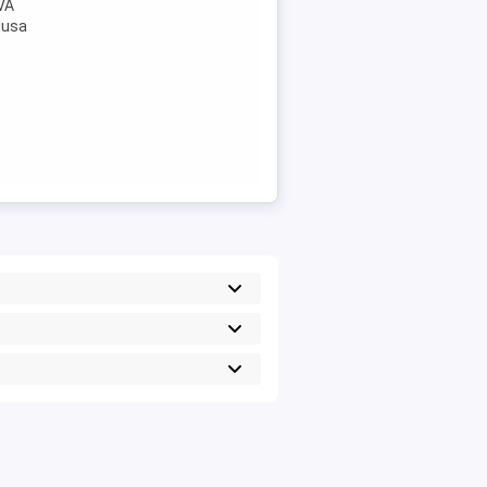
VA
lusa