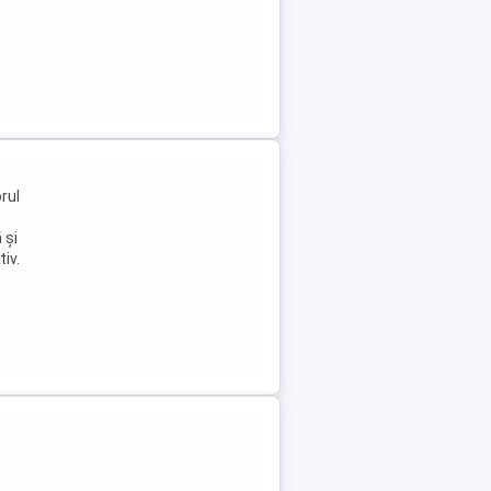
rul
 și
iv.