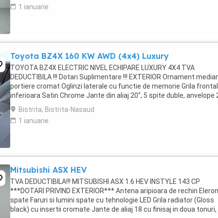
1 ianuarie
Toyota BZ4X 160 KW AWD (4x4) Luxury
TOYOTA BZ4X ELECTRIC NIVEL ECHIPARE LUXURY 4X4 TVA
DEDUCTIBILA !!! Dotari Suplimentare !!! EXTERIOR Ornament media
portiere cromat Oglinzi laterale cu functie de memorie Grila fronta
inferioara Satin Chrome Jante din aliaj 20'', 5 spite duble, anvelope
50 R20 Oglinzi laterale reglabile electric ...
Bistrita, Bistrita-Nasaud
1 ianuarie
Mitsubishi ASX HEV
TVA DEDUCTIBILA!!! MITSUBISHI ASX 1.6 HEV INSTYLE 143 CP
***DOTARI PRIVIND EXTERIOR*** Antena aripioara de rechin Elero
spate Faruri si lumini spate cu tehnologie LED Grila radiator (Gloss
black) cu insertii cromate Jante de aliaj 18 cu finisaj in doua tonuri,