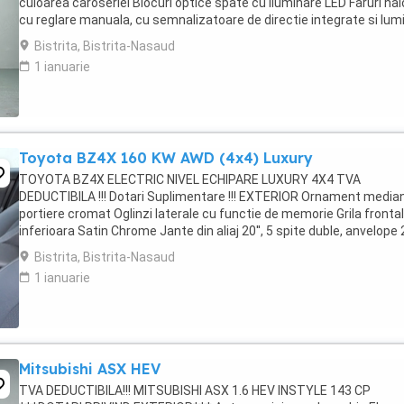
culoarea caroseriei Blocuri optice spate cu iluminare LED Faruri ha
cu reglare manuala, cu semnalizatoare de directie integrate si lumi
de pozitie Grila radiator ...
Bistrita, Bistrita-Nasaud
1 ianuarie
Toyota BZ4X 160 KW AWD (4x4) Luxury
TOYOTA BZ4X ELECTRIC NIVEL ECHIPARE LUXURY 4X4 TVA
DEDUCTIBILA !!! Dotari Suplimentare !!! EXTERIOR Ornament media
portiere cromat Oglinzi laterale cu functie de memorie Grila fronta
inferioara Satin Chrome Jante din aliaj 20'', 5 spite duble, anvelope
50 R20 Oglinzi laterale reglabile electric ...
Bistrita, Bistrita-Nasaud
1 ianuarie
Mitsubishi ASX HEV
TVA DEDUCTIBILA!!! MITSUBISHI ASX 1.6 HEV INSTYLE 143 CP