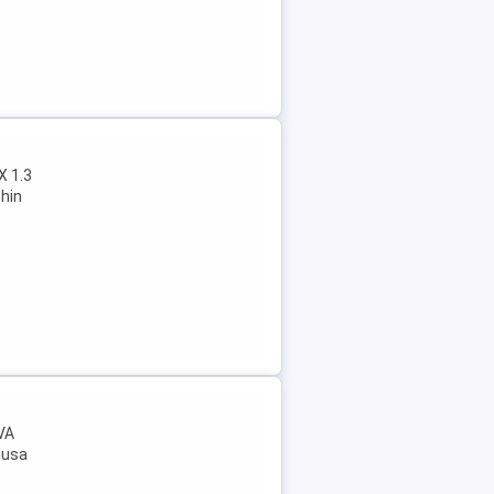
X 1.3
hin
VA
lusa