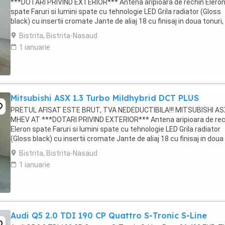
***DOTARI PRIVIND EXTERIOR*** Antena aripioara de rechin Elero
spate Faruri si lumini spate cu tehnologie LED Grila radiator (Gloss
black) cu insertii cromate Jante de aliaj 18 cu finisaj in doua tonuri,
negre Kit reparatii roti Lumini ...
Bistrita, Bistrita-Nasaud
1 ianuarie
Mitsubishi ASX 1.3 Turbo Mildhybrid DCT PLUS
PRETUL AFISAT ESTE BRUT, TVA NEDEDUCTIBILA!!! MITSUBISHI AS
MHEV AT ***DOTARI PRIVIND EXTERIOR*** Antena aripioara de rec
Eleron spate Faruri si lumini spate cu tehnologie LED Grila radiator
(Gloss black) cu insertii cromate Jante de aliaj 18 cu finisaj in doua
tonuri, negre Kit reparatii ...
Bistrita, Bistrita-Nasaud
1 ianuarie
Audi Q5 2.0 TDI 190 CP Quattro S-Tronic S-Line