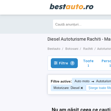
best
auto
.ro
Toate
Perso
Filtre
7
1
1
Diesel Autoturisme Rachiti - M
Bestauto
Botosani
Rachiti
Autoturi
Toate
Pers
Filtre
7
1
1
→
Filtre active:
Auto moto
Autoturis
Motorizare: Diesel
Șterge toate filt
Nu am găsit ceea ce cauți