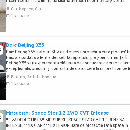
maxim 36 luni fara limita de kilometrii (cost suplimentar)! Dotari: -
Motorizare 2.0 TDI ...
Cluj-Napoca, Cluj
1 ianuarie
Baic Beijing X55
Baic Beijing X55 este un SUV de dimensiuni medii la care producăto
Baic a acordat o atenție deosebită raportului preț-performanță. În
Beijing X55 veți experimenta plăcerea de conducere de primă clasă
excepțională, precum și confortul de conducere la un preț competit
În calitate de partener oficial ...
Bistrita, Bistrita-Nasaud
1 ianuarie
Mitsubishi Space Star 1.2 2WD CVT Intense
!!!TVA DEDUCTIBILA!!! MITSUBISHI SPACE STAR CVT 1.2 BENZINA
INTENSE ***DOTARI*** EXTERIOR Bare de protectie fata spate in