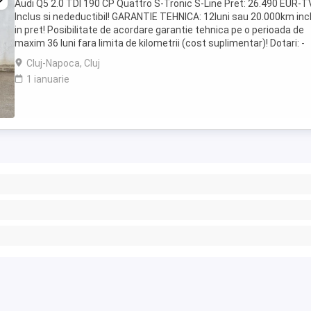
Audi Q5 2.0 TDI 190 CP Quattro S-Tronic S-Line Pret: 26.490 EUR-T
Inclus si nedeductibil! GARANTIE TEHNICA: 12luni sau 20.000km inc
in pret! Posibilitate de acordare garantie tehnica pe o perioada de
maxim 36 luni fara limita de kilometrii (cost suplimentar)! Dotari: -
Motorizare 2.0 TDI ...
Cluj-Napoca, Cluj
1 ianuarie