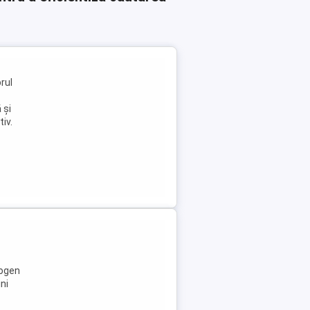
rul
 și
iv.
logen
ni