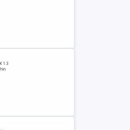
n
X 1.3
hin