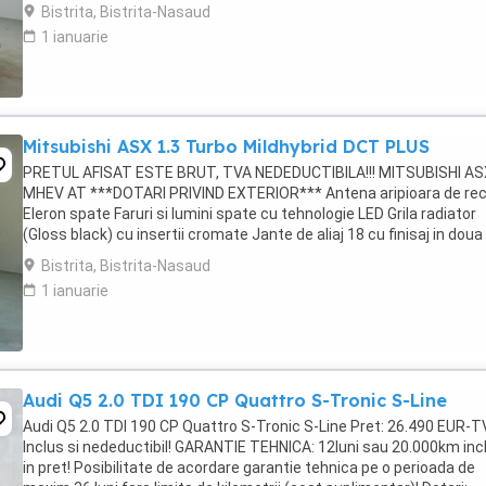
negre Kit reparatii roti Lumini ...
Bistrita, Bistrita-Nasaud
1 ianuarie
Mitsubishi ASX 1.3 Turbo Mildhybrid DCT PLUS
PRETUL AFISAT ESTE BRUT, TVA NEDEDUCTIBILA!!! MITSUBISHI AS
MHEV AT ***DOTARI PRIVIND EXTERIOR*** Antena aripioara de rec
Eleron spate Faruri si lumini spate cu tehnologie LED Grila radiator
(Gloss black) cu insertii cromate Jante de aliaj 18 cu finisaj in doua
tonuri, negre Kit reparatii ...
Bistrita, Bistrita-Nasaud
1 ianuarie
Audi Q5 2.0 TDI 190 CP Quattro S-Tronic S-Line
Audi Q5 2.0 TDI 190 CP Quattro S-Tronic S-Line Pret: 26.490 EUR-T
Inclus si nedeductibil! GARANTIE TEHNICA: 12luni sau 20.000km inc
in pret! Posibilitate de acordare garantie tehnica pe o perioada de