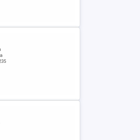
n
la
 235
n