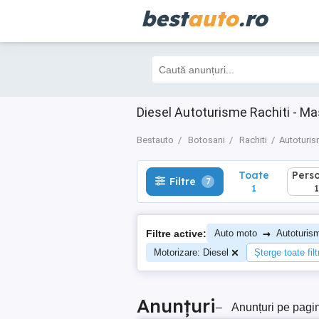
best
auto
.ro
Toate
Perso
Filtre
7
1
1
Diesel Autoturisme Rachiti - M
Bestauto
Botosani
Rachiti
Autoturi
Toate
Pers
Filtre
7
1
1
→
Filtre active:
Auto moto
Autoturis
Motorizare: Diesel
Șterge toate filt
Anunțuri
–
Anunțuri pe pagi