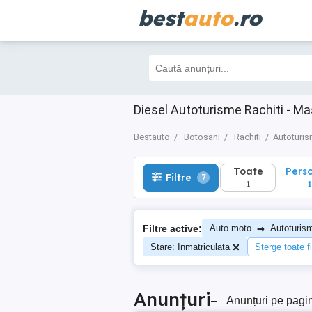
best
auto
.ro
Toate
Perso
Filtre
7
1
1
Diesel Autoturisme Rachiti - M
Bestauto
Botosani
Rachiti
Autoturi
Toate
Pers
Filtre
7
1
1
→
Filtre active:
Auto moto
Autoturis
Stare: Inmatriculata
Șterge toate fi
Anunțuri
–
Anunțuri pe pagi