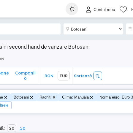
ane
Companii
RON
EUR
Sortează
Contul meu
0
asini second hand de vanzare Botosani
sme
oane
Companii
RON
EUR
Sortează
0
me
Botosani
Rachiti
Clima: Manuala
Norma euro: Euro 3
ltrele
nă:
20
50