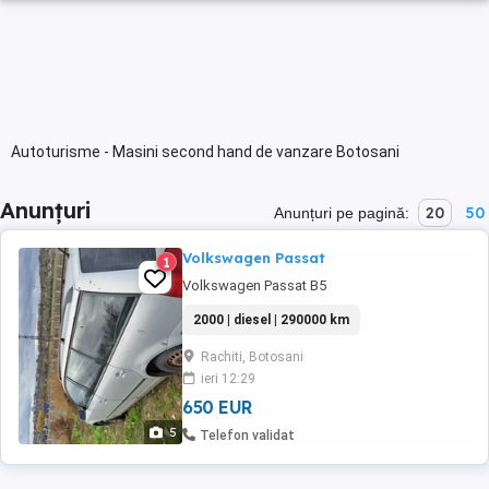
Autoturisme - Masini second hand de vanzare Botosani
Anunțuri
20
50
Anunțuri pe pagină:
Volkswagen Passat
1
Volkswagen Passat B5
2000 | diesel | 290000 km
Rachiti, Botosani
ieri 12:29
650 EUR
5
Telefon validat