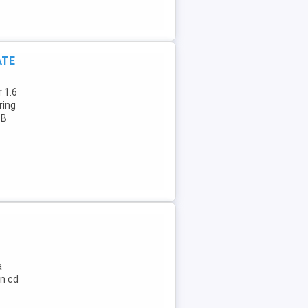
ATE
r 1.6
ring
SB
a
n cd