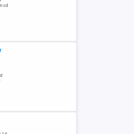
n cd
t
cd
*