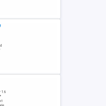
t
cd
*
 1.6
*
kt
ele