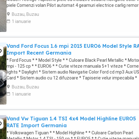
piele Comenzi volan Pilot automat 4 geamuri electrice carlig remo
jante ...
Buzau, Buzau
1 ianuarie
Vand Ford Focus 1.6 mpi 2015 EURO6 Model Style R
Import Recent Germania
* Ford Focus * * Model Style * * Culoare Black Pearl Metallic * Moto
mpi - 125 cp * * EURO6 * * Cutie viteze manuala 5+1 viteze * Corne
lights * Daylight * Sistem audio Navigatie Color Ford cd mp3 Aux U
Card * Sistem audio cu 12 difuzoare * Tapiserie velur impecabila *
Incalzire ...
Buzau, Buzau
1 ianuarie
Vand Vw Tiguan 1.4 TSI 4x4 Model Highline EURO5
RATE Import Germania
* Volkswagen Tiguan * * Model Highline * * Culoare Carbon Pearl
Metallic * Motor 1.4 TSI - 150 cp * * EURO5 * * Cutie viteze manual