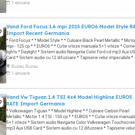
1 ianuarie
Vand Ford Focus 1.6 mpi 2015 EURO6 Model Style R
Import Recent Germania
* Ford Focus * * Model Style * * Culoare Black Pearl Metallic * Moto
mpi - 125 cp * * EURO6 * * Cutie viteze manuala 5+1 viteze * Corne
lights * Daylight * Sistem audio Navigatie Color Ford cd mp3 Aux U
Card * Sistem audio cu 12 difuzoare * Tapiserie velur impecabila *
Incalzire ...
Buzau, Buzau
1 ianuarie
Vand Vw Tiguan 1.4 TSI 4x4 Model Highline EURO5
RATE Import Germania
* Volkswagen Tiguan * * Model Highline * * Culoare Carbon Pearl
Metallic * Motor 1.4 TSI - 150 cp * * EURO5 * * Cutie viteze manual
5+1 viteze * Sistem audio Navigatie Color Volkswagen Touchscree
mp3 Aux USB Card * Sistem audio cu 12 difuzoare * Tapiserie velur
impecabila * Incalzire ...