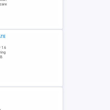
rcare
ATE
r 1.6
ring
SB
a