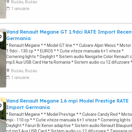
Buzau, Buzau
1 ianuarie
Vand Renault Megane GT 1.9dci RATE Import Recen
Germania
* Renault Megane * * Model GT line * * Culoare Alpin Weiss * Motor
1.9dci - 130 cp * * EURO5 * * Cutie viteze manuala 6+1 viteze *
Cornering lights * Daylight * Sistem audio Navigatie Color Renault 
mp3 Aux USB Card Harta Romania * Sistem audio cu 12 difuzoare 
Tapiserie velur ...
Buzau, Buzau
1 ianuarie
Vand Renault Megane 1.6 mpi Model Prestige RATE
Import Germania
* Renault Megane * * Model Prestige * * Culoare Candy Red * Motor
mpi - 110 cp * * Cutie viteze manuala 6+1 viteze * Cornering lights 
Daylight * Faruri Bi Xenon adaptive * Sistem audio Renault Blaupun
cd mp3 Aux USB Card * Sistem audio cu 12 difuzoare * Tapiserie pi