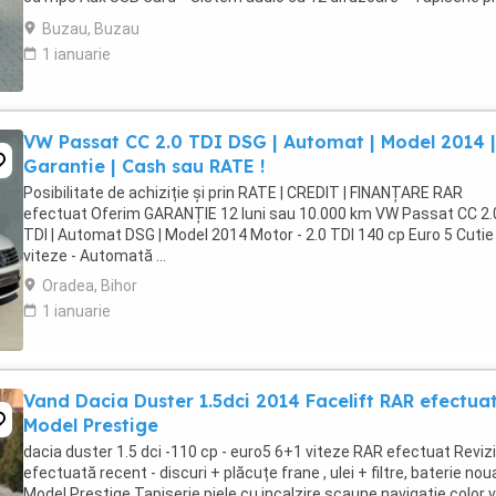
impecabila * ...
Buzau, Buzau
1 ianuarie
VW Passat CC 2.0 TDI DSG | Automat | Model 2014 |
Garantie | Cash sau RATE !
Posibilitate de achiziție și prin RATE | CREDIT | FINANȚARE RAR
efectuat Oferim GARANȚIE 12 luni sau 10.000 km VW Passat CC 2.
TDI | Automat DSG | Model 2014 Motor - 2.0 TDI 140 cp Euro 5 Cutie
viteze - Automată ...
Oradea, Bihor
1 ianuarie
Vand Dacia Duster 1.5dci 2014 Facelift RAR efectua
Model Prestige
dacia duster 1.5 dci -110 cp - euro5 6+1 viteze RAR efectuat Reviz
efectuată recent - discuri + plăcuțe frane , ulei + filtre, baterie noua
Model Prestige Tapiserie piele cu incalzire scaune navigatie color 