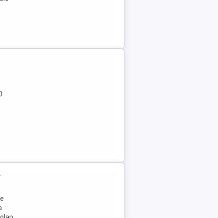
0
t
ie
..
volan