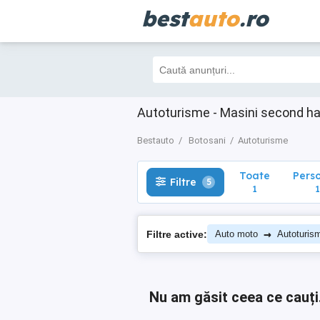
best
auto
.ro
Toate
Perso
Filtre
5
1
1
Autoturisme - Masini second h
Bestauto
Botosani
Autoturisme
Toate
Pers
Filtre
5
1
1
→
Filtre active:
Auto moto
Autoturis
Nu am găsit ceea ce cauți