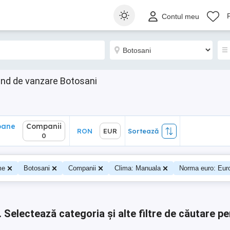
ane
Companii
RON
EUR
Sortează
Contul meu
0
and de vanzare Botosani
oane
Companii
RON
EUR
Sortează
0
me
Botosani
Companii
Clima: Manuala
Norma euro: Eur
.
Selectează categoria și alte filtre de căutare pe