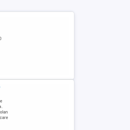
0
t
ie
..
volan
rcare