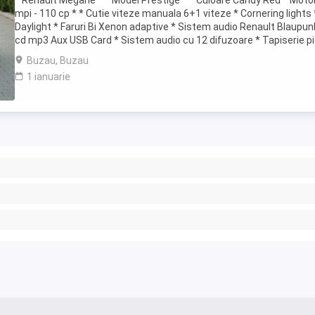
* Renault Megane * * Model Prestige * * Culoare Candy Red * Motor
mpi - 110 cp * * Cutie viteze manuala 6+1 viteze * Cornering lights 
Daylight * Faruri Bi Xenon adaptive * Sistem audio Renault Blaupun
cd mp3 Aux USB Card * Sistem audio cu 12 difuzoare * Tapiserie pi
impecabila * ...
Buzau, Buzau
1 ianuarie