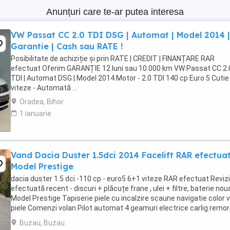
Anunțuri care te-ar putea interesa
VW Passat CC 2.0 TDI DSG | Automat | Model 2014 |
Garantie | Cash sau RATE !
Posibilitate de achiziție și prin RATE | CREDIT | FINANȚARE RAR
efectuat Oferim GARANȚIE 12 luni sau 10.000 km VW Passat CC 2.
TDI | Automat DSG | Model 2014 Motor - 2.0 TDI 140 cp Euro 5 Cutie
viteze - Automată ...
Oradea, Bihor
1 ianuarie
Vand Dacia Duster 1.5dci 2014 Facelift RAR efectua
Model Prestige
dacia duster 1.5 dci -110 cp - euro5 6+1 viteze RAR efectuat Reviz
efectuată recent - discuri + plăcuțe frane , ulei + filtre, baterie noua
Model Prestige Tapiserie piele cu incalzire scaune navigatie color 
piele Comenzi volan Pilot automat 4 geamuri electrice carlig remo
jante ...
Buzau, Buzau