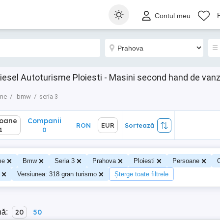
ane
Companii
RON
EUR
Sortează
Contul meu
0
iesel Autoturisme Ploiesti - Masini second hand de van
sme
bmw
seria 3
soane
Companii
RON
EUR
Sortează
1
0
me
Bmw
Seria 3
Prahova
Ploiesti
Persoane
Versiunea: 318 gran turismo
Șterge toate filtrele
nă:
20
50