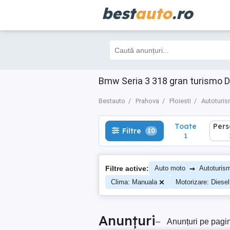
best
auto
.ro
Toate
Perso
Filtre
10
1
1
Bmw Seria 3 318 gran turismo D
Bestauto
Prahova
Ploiesti
Autoturi
Toate
Per
Filtre
10
1
→
Filtre active:
Auto moto
Autoturis
Clima: Manuala
Motorizare: Diesel
Anunțuri
–
Anunțuri pe pagi