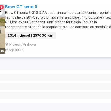
Bmw GT seria 3
19
Bmw GT, seria 3, 318 D, AA sedan,inmatriculata 2022,unic proprieta
fabricatie 09.2014, euro 6 b(model fara ad blue), 143 cp, cutie vite
6+1,km 257000verificabili, unic proprietar Belgia, (adusa la
recomandare direct de la proprietar, a nu se compara cu masinile d
parc), distributie in fata pe ...
2014 | diesel | 257000 km
Ploiesti, Prahova
ieri 08:18
10