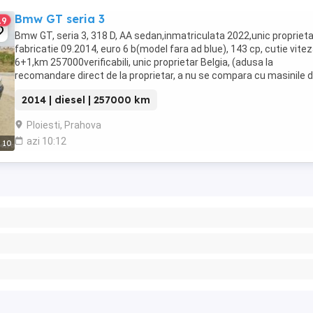
Bmw GT seria 3
19
Bmw GT, seria 3, 318 D, AA sedan,inmatriculata 2022,unic proprieta
fabricatie 09.2014, euro 6 b(model fara ad blue), 143 cp, cutie vite
6+1,km 257000verificabili, unic proprietar Belgia, (adusa la
recomandare direct de la proprietar, a nu se compara cu masinile d
parc), distributie in fata pe ...
2014 | diesel | 257000 km
Ploiesti, Prahova
azi 10:12
10