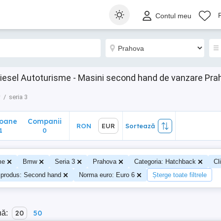
ane
Companii
RON
EUR
Sortează
Contul meu
0
iesel Autoturisme - Masini second hand de vanzare Pra
w
seria 3
soane
Companii
RON
EUR
Sortează
1
0
me
Bmw
Seria 3
Prahova
Categoria: Hatchback
Cl
 produs: Second hand
Norma euro: Euro 6
Șterge toate filtrele
nă:
20
50