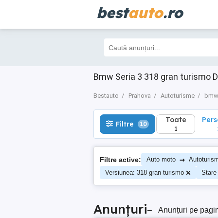
best
auto
.ro
Toate
Perso
Filtre
10
1
1
Bmw Seria 3 318 gran turismo D
Bestauto
Prahova
Autoturisme
bm
Toate
Per
Filtre
10
1
→
Filtre active:
Auto moto
Autoturis
Versiunea: 318 gran turismo
Stare
Anunțuri
–
Anunțuri pe pagi