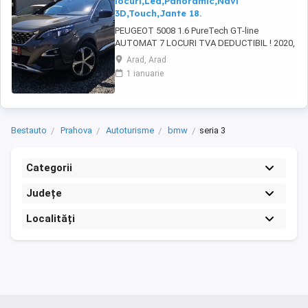
locuri,Led,Panoramic,Navi
3D,Touch,Jante 18.
PEUGEOT 5008 1.6 PureTech GT-line
AUTOMAT 7 LOCURI TVA DEDUCTIBIL ! 2020,
149.000 km, 133-181 kW-CP ABS, ESP, EPC,
Arad, Arad
servotronic, START-STOP motor, KEYLESS
1 ianuarie
ENTRY-GO, faruri LED adaptive HIGH BEAM,
lumini de zi LED, DRIVE MODE (2 moduri de
condus sport-normal), LANE ASSIST, camera
frontala, asistenta ...
Bestauto
Prahova
Autoturisme
bmw
seria 3
Categorii
Județe
Localități