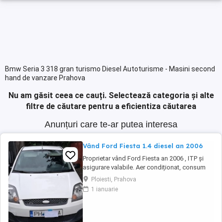
Bmw Seria 3 318 gran turismo Diesel Autoturisme - Masini second
hand de vanzare Prahova
Nu am găsit ceea ce cauți.
Selectează categoria și alte
filtre de căutare pentru a eficientiza căutarea
Anunțuri care te-ar putea interesa
Vând Ford Fiesta 1.4 diesel an 2006
Proprietar vând Ford Fiesta an 2006 , ITP și
asigurare valabile. Aer condiționat, consum
mic , mașina de folosit în oraș dar nu numai.
Ploiesti, Prahova
Mașina se vinde doar cu perfectarea actelor.
1 ianuarie
Pentru cei interesați mai multe detalii la
numărul