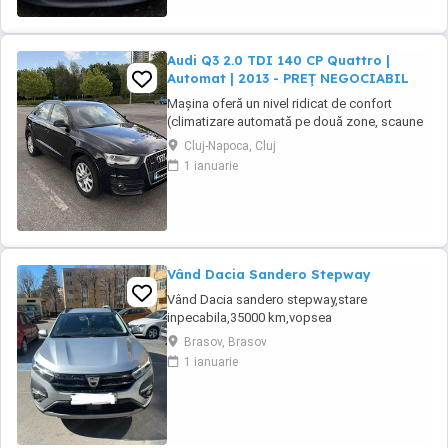
Audi Q3 2.0 TDI 140 CP Quattro |
Automat | 2013 - PREȚ NEGOCIABIL
Mașina oferă un nivel ridicat de confort
(climatizare automată pe două zone, scaune
față încălzite, volan multifuncțional îmbrăcat
Cluj-Napoca, Cluj
în piele, cruise control, sistem start stop,
1 ianuarie
senzori de ploaie, oglinzi electrice, keyless
entry, sistem hands free etc.) și siguranță
(revizie și ITP din iunie 2026, plăcuțe ...
Vând Dacia Sandero Stepway
Vând Dacia sandero stepway,stare
inpecabila,35000 km,vopsea
metalizata,navigatiedin fabrica,gpl din fabrică
Brasov, Brasov
incalzire in scaune ,geamuri electrice ,varianta
1 ianuarie
full option,cauciucuri noi de vara
continental(folosite 3 săptămâni)prima
inmatriculare decembrie 2021,Gsi,computer
de bord,aer conditionat,inchidere ...