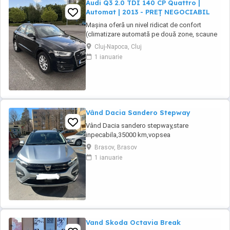
Audi Q3 2.0 TDI 140 CP Quattro |
Automat | 2013 - PREȚ NEGOCIABIL
Mașina oferă un nivel ridicat de confort
(climatizare automată pe două zone, scaune
față încălzite, volan multifuncțional îmbrăcat
Cluj-Napoca, Cluj
în piele, cruise control, sistem start stop,
1 ianuarie
senzori de ploaie, oglinzi electrice, keyless
entry, sistem hands free etc.) și siguranță
(revizie și ITP din iunie 2026, plăcuțe ...
Vând Dacia Sandero Stepway
Vând Dacia sandero stepway,stare
inpecabila,35000 km,vopsea
metalizata,navigatiedin fabrica,gpl din fabrică
Brasov, Brasov
incalzire in scaune ,geamuri electrice ,varianta
1 ianuarie
full option,cauciucuri noi de vara
continental(folosite 3 săptămâni)prima
inmatriculare decembrie 2021,Gsi,computer
de bord,aer conditionat,inchidere ...
Vand Skoda Octavia Break