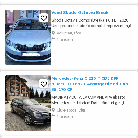
Vand Skoda Octavia Break
Skoda Octavia Combi (Break) 1.6 TDI, 2020
Unic proprietar Istoric complet reprezentanță
Se vinde Skoda Octavia Combi (Break), an
Voluntari, Ilfov
fabricație 2020, în stare foarte bună de
1 ianuarie
funcționare și întreținere. Mașina a avut un
singur proprietar, iar toate reviziile și lucrările
de întreținere au fost efectuate ...
Mercedes-Benz C 220 T CDI DPF
BlueEFFICIENCY Avantgarde Edition
E5, 170 CP
MAȘINA FĂCUTĂ LA COMANDA! Webasto
Mercedes din fabrica! Doua rânduri genți
echipate. Echipament special: Faruri bi-xenon
Cluj-Napoca, Cluj
cu distribuție adaptivă a luminii (Intelligent
1 ianuarie
Light System), sistem de asistență la
conducere: Asistent adaptiv pentru faza
lungă, stingător, covorașe din velur, rezervor
de combustibil: ...