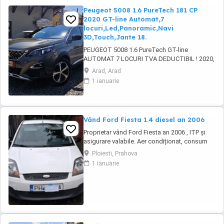
Peugeot 5008 1.6 PureTech 181 CP
2020 GT-line Automat,7
locuri,Led,Panoramic,Navi
3D,Touch,Jante 18.
PEUGEOT 5008 1.6 PureTech GT-line
AUTOMAT 7 LOCURI TVA DEDUCTIBIL ! 2020,
149.000 km, 133-181 kW-CP ABS, ESP, EPC,
Arad, Arad
servotronic, START-STOP motor, KEYLESS
1 ianuarie
ENTRY-GO, faruri LED adaptive HIGH BEAM,
lumini de zi LED, DRIVE MODE (2 moduri de
condus sport-normal), LANE ASSIST, camera
frontala, asistenta ...
Vând Ford Fiesta 1.4 diesel an 2006
Proprietar vând Ford Fiesta an 2006 , ITP și
asigurare valabile. Aer condiționat, consum
mic , mașina de folosit în oraș dar nu numai.
Ploiesti, Prahova
Mașina se vinde doar cu perfectarea actelor.
1 ianuarie
Pentru cei interesați mai multe detalii la
numărul