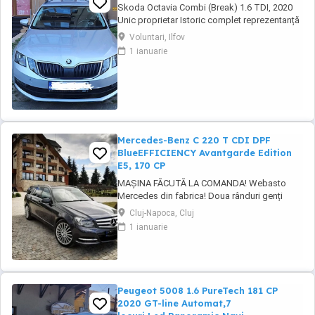
Skoda Octavia Combi (Break) 1.6 TDI, 2020
Unic proprietar Istoric complet reprezentanță
Se vinde Skoda Octavia Combi (Break), an
Voluntari, Ilfov
fabricație 2020, în stare foarte bună de
1 ianuarie
funcționare și întreținere. Mașina a avut un
singur proprietar, iar toate reviziile și lucrările
de întreținere au fost efectuate ...
Mercedes-Benz C 220 T CDI DPF
BlueEFFICIENCY Avantgarde Edition
E5, 170 CP
MAȘINA FĂCUTĂ LA COMANDA! Webasto
Mercedes din fabrica! Doua rânduri genți
echipate. Echipament special: Faruri bi-xenon
Cluj-Napoca, Cluj
cu distribuție adaptivă a luminii (Intelligent
1 ianuarie
Light System), sistem de asistență la
conducere: Asistent adaptiv pentru faza
lungă, stingător, covorașe din velur, rezervor
de combustibil: ...
Peugeot 5008 1.6 PureTech 181 CP
2020 GT-line Automat,7