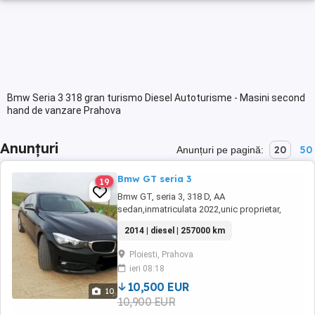
Bmw Seria 3 318 gran turismo Diesel Autoturisme - Masini second
hand de vanzare Prahova
Anunțuri
20
50
Anunțuri pe pagină:
Bmw GT seria 3
19
Bmw GT, seria 3, 318 D, AA
sedan,inmatriculata 2022,unic proprietar,
fabricatie 09.2014, euro 6 b(model fara ad
2014 | diesel | 257000 km
blue), 143 cp, cutie viteza 6+1,km
257000verificabili, unic proprietar Belgia,
Ploiesti, Prahova
(adusa la recomandare direct de la proprietar,
ieri 08:18
a nu se compara cu masinile din parc),
distributie in fata pe ...
10,500 EUR
10
10,900 EUR