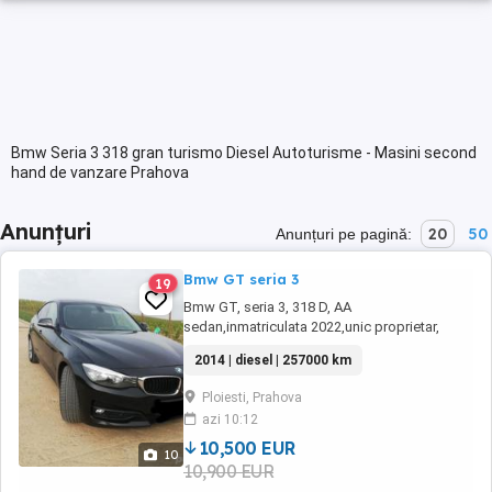
Bmw Seria 3 318 gran turismo Diesel Autoturisme - Masini second
hand de vanzare Prahova
Anunțuri
20
50
Anunțuri pe pagină:
Bmw GT seria 3
19
Bmw GT, seria 3, 318 D, AA
sedan,inmatriculata 2022,unic proprietar,
fabricatie 09.2014, euro 6 b(model fara ad
2014 | diesel | 257000 km
blue), 143 cp, cutie viteza 6+1,km
257000verificabili, unic proprietar Belgia,
Ploiesti, Prahova
(adusa la recomandare direct de la proprietar,
azi 10:12
a nu se compara cu masinile din parc),
distributie in fata pe ...
10,500 EUR
10
10,900 EUR