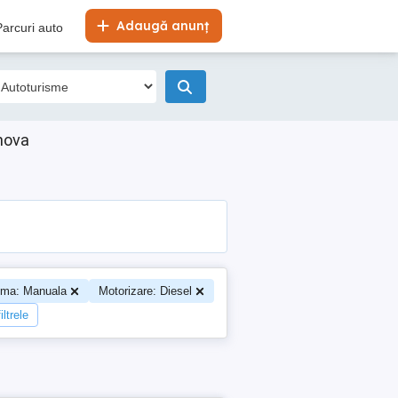
Adaugă anunț
Parcuri auto
hova
ima: Manuala
Motorizare: Diesel
iltrele