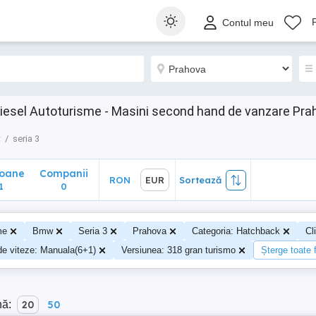
ane
Companii
RON
EUR
Sortează
Contul meu
0
iesel Autoturisme - Masini second hand de vanzare Pra
w
seria 3
soane
Companii
RON
EUR
Sortează
1
0
me
Bmw
Seria 3
Prahova
Categoria: Hatchback
Cl
de viteze: Manuala(6+1)
Versiunea: 318 gran turismo
Șterge toate f
nă:
20
50