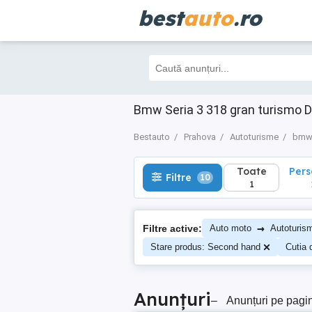
best
auto
.ro
Toate
Perso
Filtre
10
1
1
Bmw Seria 3 318 gran turismo D
Bestauto
Prahova
Autoturisme
bm
Toate
Per
Filtre
10
1
→
Filtre active:
Auto moto
Autoturis
Stare produs: Second hand
Cutia 
Anunțuri
–
Anunțuri pe pagi