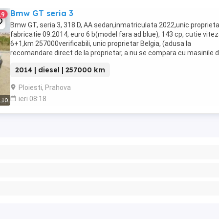
Bmw GT seria 3
19
Bmw GT, seria 3, 318 D, AA sedan,inmatriculata 2022,unic proprieta
fabricatie 09.2014, euro 6 b(model fara ad blue), 143 cp, cutie vite
6+1,km 257000verificabili, unic proprietar Belgia, (adusa la
recomandare direct de la proprietar, a nu se compara cu masinile d
parc), distributie in fata pe ...
2014 | diesel | 257000 km
Ploiesti, Prahova
ieri 08:18
10