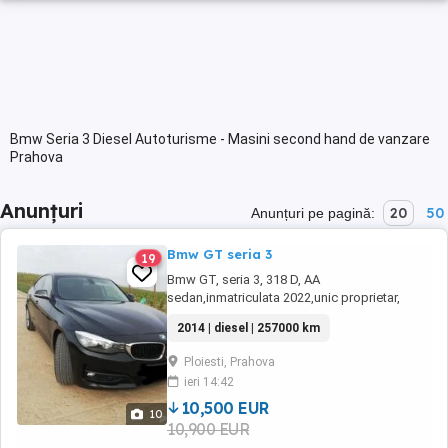
Bmw Seria 3 Diesel Autoturisme - Masini second hand de vanzare
Prahova
Anunțuri
20
50
Anunțuri pe pagină:
Bmw GT seria 3
19
Bmw GT, seria 3, 318 D, AA
sedan,inmatriculata 2022,unic proprietar,
fabricatie 09.2014, euro 6 b(model fara ad
2014 | diesel | 257000 km
blue), 143 cp, cutie viteza 6+1,km
257000verificabili, unic proprietar Belgia,
Ploiesti, Prahova
(adusa la recomandare direct de la proprietar,
ieri 14:42
a nu se compara cu masinile din parc),
distributie in fata pe ...
10,500 EUR
10
10,900 EUR