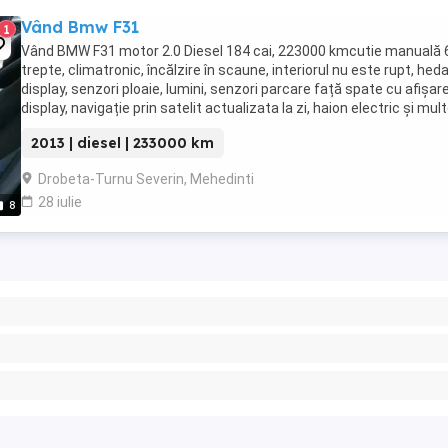
Vând Bmw F31
1
Vând BMW F31 motor 2.0 Diesel 184 cai, 223000 kmcutie manuală 
trepte, climatronic, încălzire în scaune, interiorul nu este rupt, heda
display, senzori ploaie, lumini, senzori parcare față spate cu afișar
display, navigație prin satelit actualizata la zi, haion electric și mul
altele dotări. ...
2013 | diesel | 233000 km
Drobeta-Turnu Severin, Mehedinti
28 iulie
8