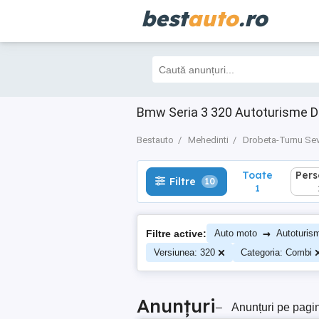
best
auto
.ro
Toate
Perso
Filtre
10
1
1
Bmw Seria 3 320 Autoturisme Dr
Bestauto
Mehedinti
Drobeta-Turnu Sev
Toate
Per
Filtre
10
1
→
Filtre active:
Auto moto
Autoturis
Versiunea: 320
Categoria: Combi
Anunțuri
–
Anunțuri pe pagi