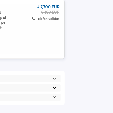
7,700 EUR
8,190 EUR
6
p ul
Telefon validat
e pe
te