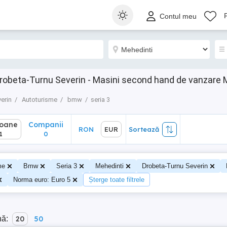
ane
Companii
RON
EUR
Sortează
Contul meu
0
obeta-Turnu Severin - Masini second hand de vanzare 
erin
Autoturisme
bmw
seria 3
soane
Companii
RON
EUR
Sortează
1
0
me
Bmw
Seria 3
Mehedinti
Drobeta-Turnu Severin
Norma euro: Euro 5
Șterge toate filtrele
nă:
20
50