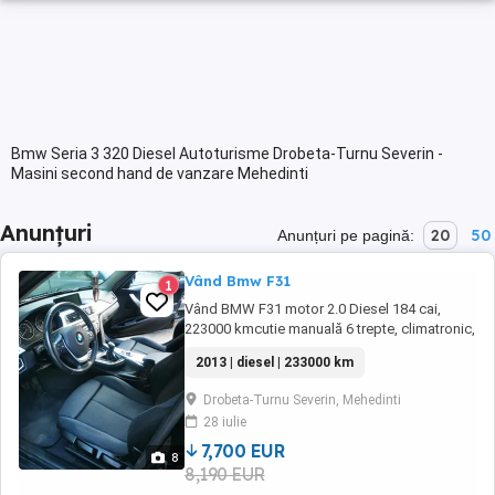
Bmw Seria 3 320 Diesel Autoturisme Drobeta-Turnu Severin -
Masini second hand de vanzare Mehedinti
Anunțuri
20
50
Anunțuri pe pagină:
Vând Bmw F31
1
Vând BMW F31 motor 2.0 Diesel 184 cai,
223000 kmcutie manuală 6 trepte, climatronic,
încălzire în scaune, interiorul nu este rupt,
2013 | diesel | 233000 km
hedap ul display, senzori ploaie, lumini,
senzori parcare față spate cu afișare pe
Drobeta-Turnu Severin, Mehedinti
display, navigație prin satelit actualizata la zi,
28 iulie
haion electric și multe altele dotări. ...
7,700 EUR
8
8,190 EUR