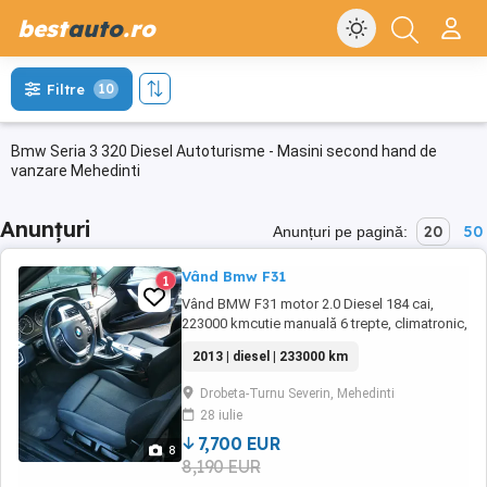
best
auto
.ro
Filtre
10
Bmw Seria 3 320 Diesel Autoturisme - Masini second hand de
vanzare Mehedinti
Anunțuri
20
50
Anunțuri pe pagină:
Vând Bmw F31
1
Vând BMW F31 motor 2.0 Diesel 184 cai,
223000 kmcutie manuală 6 trepte, climatronic,
încălzire în scaune, interiorul nu este rupt,
2013 | diesel | 233000 km
hedap ul display, senzori ploaie, lumini,
senzori parcare față spate cu afișare pe
Drobeta-Turnu Severin, Mehedinti
display, navigație prin satelit actualizata la zi,
28 iulie
haion electric și multe altele dotări. ...
7,700 EUR
8
8,190 EUR