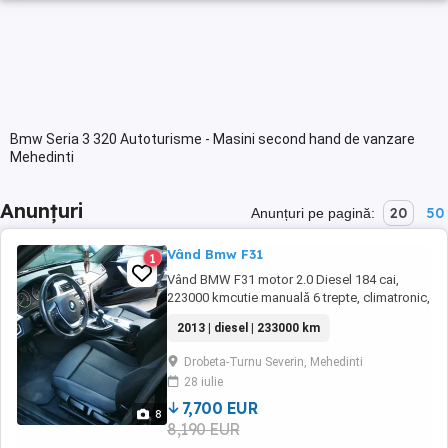
Bmw Seria 3 320 Autoturisme - Masini second hand de vanzare
Mehedinti
Anunțuri
20
50
Anunțuri pe pagină:
Vând Bmw F31
1
Vând BMW F31 motor 2.0 Diesel 184 cai,
223000 kmcutie manuală 6 trepte, climatronic,
încălzire în scaune, interiorul nu este rupt,
2013 | diesel | 233000 km
hedap ul display, senzori ploaie, lumini,
senzori parcare față spate cu afișare pe
Drobeta-Turnu Severin, Mehedinti
display, navigație prin satelit actualizata la zi,
28 iulie
haion electric și multe altele dotări. ...
7,700 EUR
8
8,190 EUR