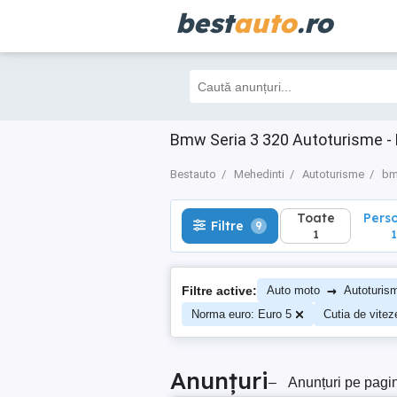
best
auto
.ro
Toate
Perso
Filtre
9
1
1
Bmw Seria 3 320 Autoturisme -
Bestauto
Mehedinti
Autoturisme
b
Toate
Pers
Filtre
9
1
1
→
Filtre active:
Auto moto
Autoturis
Norma euro: Euro 5
Cutia de vite
Anunțuri
–
Anunțuri pe pagi