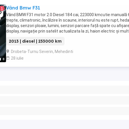
Vând Bmw F31
1
Vând BMW F31 motor 2.0 Diesel 184 cai, 223000 kmcutie manuală 
trepte, climatronic, încălzire în scaune, interiorul nu este rupt, heda
display, senzori ploaie, lumini, senzori parcare față spate cu afișar
display, navigație prin satelit actualizata la zi, haion electric și mul
altele dotări. ...
2013 | diesel | 233000 km
Drobeta-Turnu Severin, Mehedinti
28 iulie
8