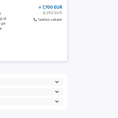
7,700 EUR
8,190 EUR
6
p ul
Telefon validat
e pe
te