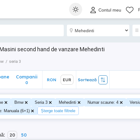
ane
Companii
RON
EUR
Sortează
Contul meu
0
 Masini second hand de vanzare Mehedinti
mw
seria 3
oane
Companii
RON
EUR
Sortează
0
me
Bmw
Seria 3
Mehedinti
Numar scaune: 4
Versi
ze: Manuala (6+1)
Șterge toate filtrele
nă:
20
50