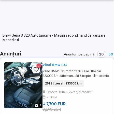
Bmw Seria 3 320 Autoturisme - Masini second hand de vanzare
Mehedinti
Anunțuri
20
50
Anunțuri pe pagină:
Vând Bmw F31
1
Vând BMW F31 motor 2.0 Diesel 184 cai,
223000 kmcutie manuală 6 trepte, climatronic,
încălzire în scaune, interiorul nu este rupt,
2013 | diesel | 233000 km
hedap ul display, senzori ploaie, lumini,
senzori parcare față spate cu afișare pe
Drobeta-Turnu Severin, Mehedinti
display, navigație prin satelit actualizata la zi,
28 iulie
haion electric și multe altele dotări. ...
7,700 EUR
8
8,190 EUR