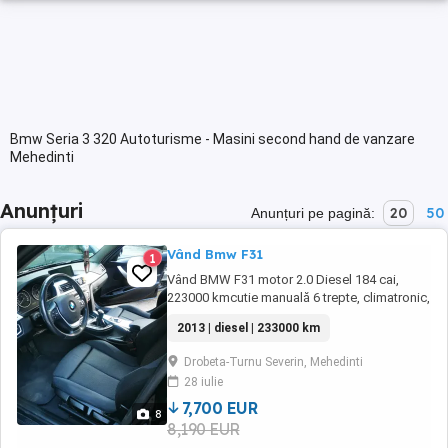
Bmw Seria 3 320 Autoturisme - Masini second hand de vanzare
Mehedinti
Anunțuri
20
50
Anunțuri pe pagină:
Vând Bmw F31
1
Vând BMW F31 motor 2.0 Diesel 184 cai,
223000 kmcutie manuală 6 trepte, climatronic,
încălzire în scaune, interiorul nu este rupt,
2013 | diesel | 233000 km
hedap ul display, senzori ploaie, lumini,
senzori parcare față spate cu afișare pe
Drobeta-Turnu Severin, Mehedinti
display, navigație prin satelit actualizata la zi,
28 iulie
haion electric și multe altele dotări. ...
7,700 EUR
8
8,190 EUR