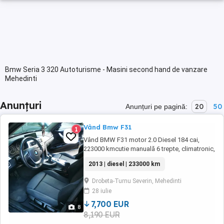
Bmw Seria 3 320 Autoturisme - Masini second hand de vanzare
Mehedinti
Anunțuri
20
50
Anunțuri pe pagină:
Vând Bmw F31
1
Vând BMW F31 motor 2.0 Diesel 184 cai,
223000 kmcutie manuală 6 trepte, climatronic,
încălzire în scaune, interiorul nu este rupt,
2013 | diesel | 233000 km
hedap ul display, senzori ploaie, lumini,
senzori parcare față spate cu afișare pe
Drobeta-Turnu Severin, Mehedinti
display, navigație prin satelit actualizata la zi,
28 iulie
haion electric și multe altele dotări. ...
7,700 EUR
8
8,190 EUR