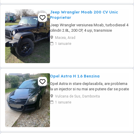
Jeep Wrangler Moab 200 CV Unic
Proprietar
Jeep Wrangler versiunea Moab, turbodiesel 4
cilindri 2.8L, 200 CP, 4 uși, transmisie
automată 5 trepte, interior din piele neagră, se
Macea, Arad
remarcă prin capota ridicată, hardtop în
1 ianuarie
culoarea caroseriei, geamuri fumurii, trepte
laterale tubulare și arcade roți negre,
anvelope All-Terrain, suspensie ridicată ...
Opel Astra H 1.6 Benzina
Opel Astra in stare deplasabila, are problema
la un injector si nu mai are putere dar se poate
deplasa, pretul este negociabil la fata locului,
Vulcana de Sus, Dambovita
masina are si instalație Gpl omologată.
1 ianuarie