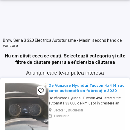
Bmw Seria 3 320 Electrica Autoturisme - Masini second hand de
vanzare
Nu am găsit ceea ce cauți.
Selectează categoria și alte
filtre de căutare pentru a eficientiza căutarea
Anunțuri care te-ar putea interesa
De Vânzare Hyundai Tucson 4x4 Htrac
cutie automată an fabricație 2020
De vânzare Hyundai Tucson 4x4 Htrac cutie
automată 33 000 de km ușor în creștere an
fabricație 2020 ,anul trecut a ieșit din garanție,
Sector 1, Bucuresti
revizie efectuată la 30000 de km ,schimb ulei
1 ianuarie
și filtre.Climă automată,volan îmbrăcat în piele
și încălzit,scaune încălzite,4 geamuri
electrice, oglinzi electrice ,rabatabile ...