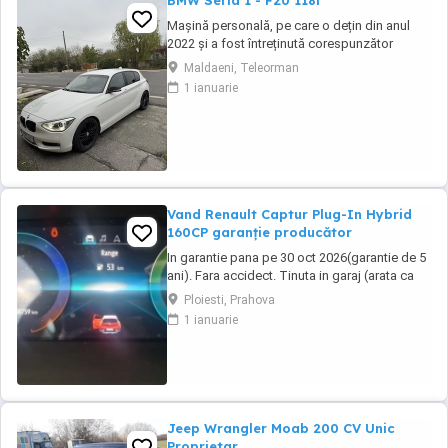
BMW Seria 1 - F20 118i
Mașină personală, pe care o dețin din anul
2022 și a fost întreținută corespunzător
(revizia la 8000-9000 km). Distribuție, ambreiaj
Maldaeni, Teleorman
și suspensie (telescoape, brațe+bucși)- au
1 ianuarie
fost înlocuite cu un an în urmă. Două seturi de
jante din aliaj (ambele de culoare neagră).
Vand Renault Captur Plug-In Hybrid
160CP garanție producător
In garantie pana pe 30 oct 2026(garantie de 5
ani). Fara accidect. Tinuta in garaj (arata ca
noua, nu are zgarieturi). Folosita doar la
Ploiesti, Prahova
naveta(30km zilnic). Nu are urme de uzura,
1 ianuarie
placutele si discurile nu sunt deloc uzate
datarita sistemului de franare regenerativa.
Masina are foarte multe dotari suplimentare ...
Jeep Wrangler Moab 200 CV Unic
Proprietar