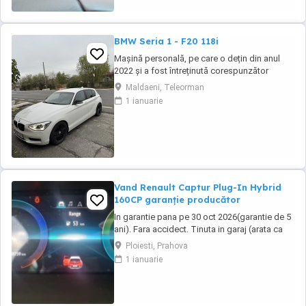
BMW Seria 1 - F20 118i
Mașină personală, pe care o dețin din anul
2022 și a fost întreținută corespunzător
(revizia la 8000-9000 km). Distribuție, ambreiaj
Maldaeni, Teleorman
și suspensie (telescoape, brațe+bucși)- au
1 ianuarie
fost înlocuite cu un an în urmă. Două seturi de
jante din aliaj (ambele de culoare neagră).
Vand Renault Captur Plug-In Hybrid
160CP garanție producător
In garantie pana pe 30 oct 2026(garantie de 5
ani). Fara accidect. Tinuta in garaj (arata ca
noua, nu are zgarieturi). Folosita doar la
Ploiesti, Prahova
naveta(30km zilnic). Nu are urme de uzura,
1 ianuarie
placutele si discurile nu sunt deloc uzate
datarita sistemului de franare regenerativa.
Masina are foarte multe dotari suplimentare ...