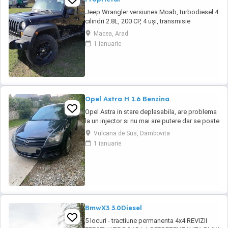
Jeep Wrangler versiunea Moab, turbodiesel 4
cilindri 2.8L, 200 CP, 4 uși, transmisie
automată 5 trepte, interior din piele neagră, se
Macea, Arad
remarcă prin capota ridicată, hardtop în
1 ianuarie
culoarea caroseriei, geamuri fumurii, trepte
laterale tubulare și arcade roți negre,
anvelope All-Terrain, suspensie ridicată ...
Opel Astra H 1.6 Benzina
Opel Astra in stare deplasabila, are problema
la un injector si nu mai are putere dar se poate
deplasa, pretul este negociabil la fata locului,
Vulcana de Sus, Dambovita
masina are si instalație Gpl omologată.
1 ianuarie
BmwX3 3.0Diesel
5 locuri - tractiune permanenta 4x4 REVIZII