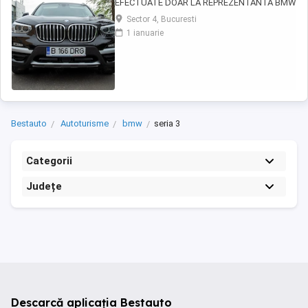
EFECTUATE DOAR LA REPREZENTANTA BMW
CUTIE AUTOMATA 8+1 TREPTE 3 moduri
Sector 4, Bucuresti
condus AUTOHOLD ASISTENT PLECARE DIN
1 ianuarie
RAMPA Camera frontala parbriz asistenta
schimbare faza lunga scurta si recunoastere
semne rutiere Keyless Go ! Pornire fara cheie
Keyless ...
Bestauto
Autoturisme
bmw
seria 3
Categorii
Județe
Descarcă aplicația Bestauto