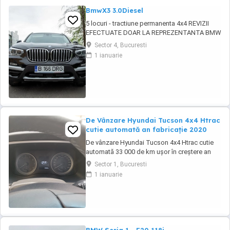
BmwX3 3.0Diesel
5 locuri - tractiune permanenta 4x4 REVIZII
EFECTUATE DOAR LA REPREZENTANTA BMW
CUTIE AUTOMATA 8+1 TREPTE 3 moduri
Sector 4, Bucuresti
condus AUTOHOLD ASISTENT PLECARE DIN
1 ianuarie
RAMPA Camera frontala parbriz asistenta
schimbare faza lunga scurta si recunoastere
semne rutiere Keyless Go ! Pornire fara cheie
Keyless ...
De Vânzare Hyundai Tucson 4x4 Htrac
cutie automată an fabricație 2020
De vânzare Hyundai Tucson 4x4 Htrac cutie
automată 33 000 de km ușor în creștere an
fabricație 2020 ,anul trecut a ieșit din garanție,
Sector 1, Bucuresti
revizie efectuată la 30000 de km ,schimb ulei
1 ianuarie
și filtre.Climă automată,volan îmbrăcat în piele
și încălzit,scaune încălzite,4 geamuri
electrice, oglinzi electrice ,rabatabile ...