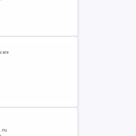
i are
..nu
o