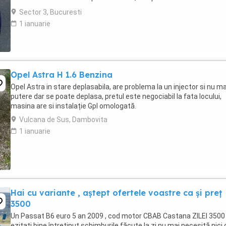
USB, comenzi pe volan -Oglinzi ...
Sector 3, Bucuresti
1 ianuarie
Opel Astra H 1.6 Benzina
Opel Astra in stare deplasabila, are problema la un injector si nu ma
putere dar se poate deplasa, pretul este negociabil la fata locului,
masina are si instalație Gpl omologată.
Vulcana de Sus, Dambovita
1 ianuarie
Hai cu variante , aștept ofertele voastre ca și preț
3500
Un Passat B6 euro 5 an 2009 , cod motor CBAB Castana ZILEI 3500 
ezitați bine întreținut schimburile făcute la zi nu mai necesită nici 