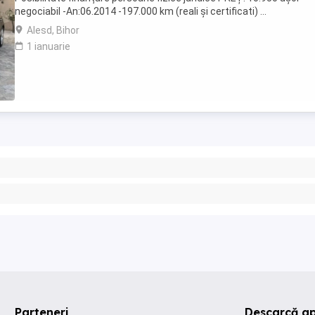
negociabil -An:06.2014 -197.000 km (reali și certificati) ...
Alesd, Bihor
1 ianuarie
Parteneri
Descarcă ap