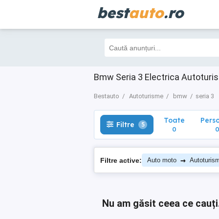
best
auto
.ro
Toate
Perso
Filtre
5
0
0
Bmw Seria 3 Electrica Autoturi
Bestauto
Autoturisme
bmw
seria 3
Toate
Pers
Filtre
5
0
→
Filtre active:
Auto moto
Autoturis
Nu am găsit ceea ce cauți