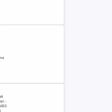
e
ina
li
ri: -
 -ABS
,