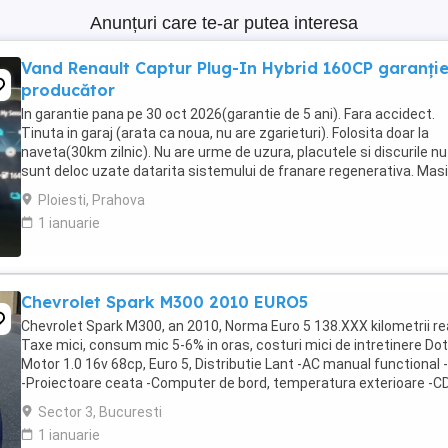
Anunțuri care te-ar putea interesa
Vand Renault Captur Plug-In Hybrid 160CP garanți
producător
In garantie pana pe 30 oct 2026(garantie de 5 ani). Fara accidect.
Tinuta in garaj (arata ca noua, nu are zgarieturi). Folosita doar la
naveta(30km zilnic). Nu are urme de uzura, placutele si discurile nu
sunt deloc uzate datarita sistemului de franare regenerativa. Mas
are foarte multe dotari suplimentare ...
Ploiesti, Prahova
1 ianuarie
Chevrolet Spark M300 2010 EURO5
Chevrolet Spark M300, an 2010, Norma Euro 5 138.XXX kilometrii rea
Taxe mici, consum mic 5-6% in oras, costuri mici de intretinere Dota
Motor 1.0 16v 68cp, Euro 5, Distributie Lant -AC manual functional
-Proiectoare ceata -Computer de bord, temperatura exterioare -CD
USB, comenzi pe volan -Oglinzi ...
Sector 3, Bucuresti
1 ianuarie