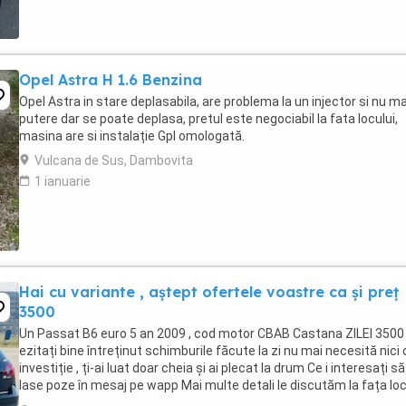
Opel Astra H 1.6 Benzina
Opel Astra in stare deplasabila, are problema la un injector si nu ma
putere dar se poate deplasa, pretul este negociabil la fata locului,
masina are si instalație Gpl omologată.
Vulcana de Sus, Dambovita
1 ianuarie
Hai cu variante , aștept ofertele voastre ca și preț
3500
Un Passat B6 euro 5 an 2009 , cod motor CBAB Castana ZILEI 3500 
ezitați bine întreținut schimburile făcute la zi nu mai necesită nici 
investiție , ți-ai luat doar cheia și ai plecat la drum Ce i interesați să
lase poze în mesaj pe wapp Mai multe detali le discutăm la fața loc
...