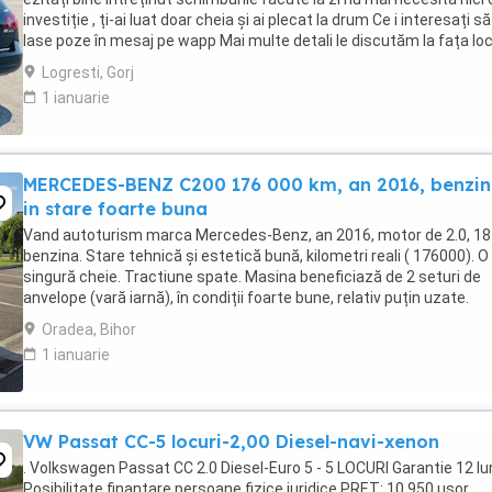
investiție , ți-ai luat doar cheia și ai plecat la drum Ce i interesați să
lase poze în mesaj pe wapp Mai multe detali le discutăm la fața loc
...
Logresti, Gorj
1 ianuarie
MERCEDES-BENZ C200 176 000 km, an 2016, benzin
in stare foarte buna
Vand autoturism marca Mercedes-Benz, an 2016, motor de 2.0, 18
benzina. Stare tehnică și estetică bună, kilometri reali ( 176000). O
singură cheie. Tractiune spate. Masina beneficiază de 2 seturi de
anvelope (vară iarnă), în condiții foarte bune, relativ puțin uzate.
Schimburile de ulei și întreținerea ...
Oradea, Bihor
1 ianuarie
VW Passat CC-5 locuri-2,00 Diesel-navi-xenon
. Volkswagen Passat CC 2.0 Diesel-Euro 5 - 5 LOCURI Garantie 12 lu
Posibilitate finanțare persoane fizice juridice PREȚ: 10.950 ușor