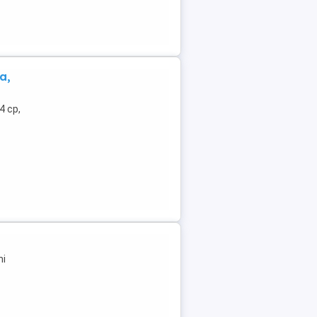
a,
4 cp,
ni