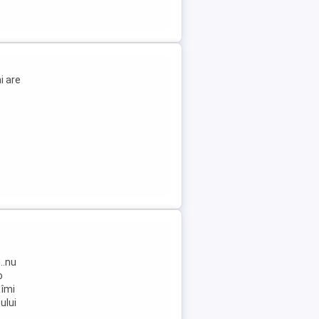
i are
..nu
o
 îmi
ului