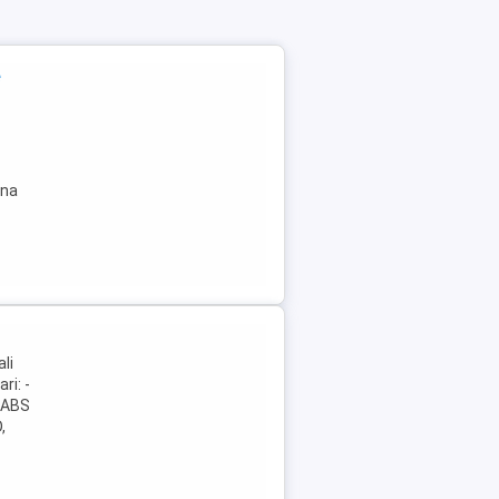
e
ina
li
ri: -
 -ABS
,