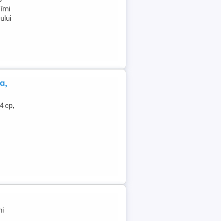
 îmi
ului
a,
4 cp,
ni