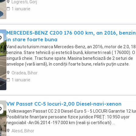
Logresti, Gorj
1 ianuarie
MERCEDES-BENZ C200 176 000 km, an 2016, benzin
in stare foarte buna
Vand autoturism marca Mercedes-Benz, an 2016, motor de 2.0, 18
benzina. Stare tehnică și estetică bună, kilometri reali ( 176000). O
singură cheie. Tractiune spate. Masina beneficiază de 2 seturi de
anvelope (vară iarnă), în condiții foarte bune, relativ puțin uzate.
Schimburile de ulei și întreținerea ...
Oradea, Bihor
1 ianuarie
VW Passat CC-5 locuri-2,00 Diesel-navi-xenon
. Volkswagen Passat CC 2.0 Diesel-Euro 5 - 5 LOCURI Garantie 12 lu
Posibilitate finanțare persoane fizice juridice PREȚ: 10.950 ușor
negociabil -An:06.2014 -197.000 km (reali și certificati) ...
Alesd, Bihor