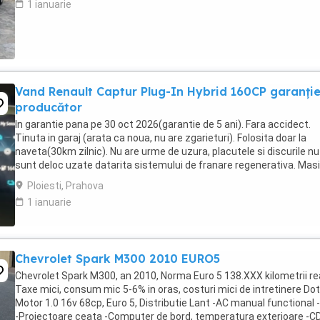
1 ianuarie
Vand Renault Captur Plug-In Hybrid 160CP garanți
producător
In garantie pana pe 30 oct 2026(garantie de 5 ani). Fara accidect.
Tinuta in garaj (arata ca noua, nu are zgarieturi). Folosita doar la
naveta(30km zilnic). Nu are urme de uzura, placutele si discurile nu
sunt deloc uzate datarita sistemului de franare regenerativa. Mas
are foarte multe dotari suplimentare ...
Ploiesti, Prahova
1 ianuarie
Chevrolet Spark M300 2010 EURO5
Chevrolet Spark M300, an 2010, Norma Euro 5 138.XXX kilometrii rea
Taxe mici, consum mic 5-6% in oras, costuri mici de intretinere Dota
Motor 1.0 16v 68cp, Euro 5, Distributie Lant -AC manual functional
-Proiectoare ceata -Computer de bord, temperatura exterioare -CD