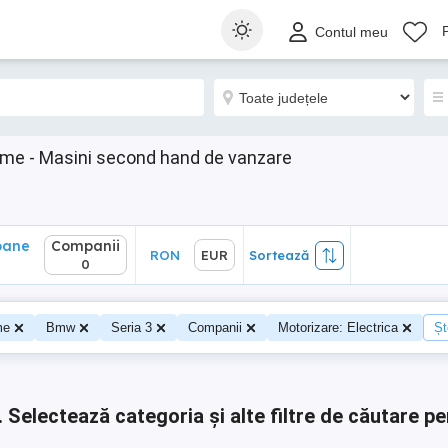
ane
Companii
RON
EUR
Sortează
Contul meu
0
sme - Masini second hand de vanzare
oane
Companii
RON
EUR
Sortează
0
0
me
Bmw
Seria 3
Companii
Motorizare: Electrica
Șt
.
Selectează categoria și alte filtre de căutare pe