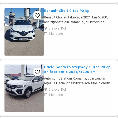
Renault Clio 1.0 tce 90 cp
Renault Clio, an fabricație 2021, km 63200,
achiziționată din România , cu istoric de
service. Auto se livrează cu ITP valabil, revizie
Craiova, Dolj
tehnica( schimb ulei și filtre), garantie
1 ianuarie
Dacia Sandero Stepway 1.0tce 90 cp,
an fabricatie 2021,74200 km
Auto cumpărat din România, cu istoric în
rețeaua Dacia, posibilitate achiziție în credit
sau leasing.Se emite făcură cu TVA. Auto se
Craiova, Dolj
livrează cu ITP valabil, revizie efectuată și
1 ianuarie
garantie