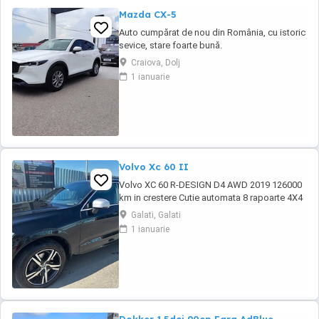
Mazda CX-5
Auto cumpărat de nou din România, cu istoric
sevice, stare foarte bună.
Craiova, Dolj
1 ianuarie
Volvo Xc 60 II
Volvo XC 60 R-DESIGN D4 AWD 2019 126000
km in crestere Cutie automata 8 rapoarte 4X4
Roti 19 + roti iarna R18 Tapiterie piele cu
Galati, Galati
alcantara scaune sport Volan piele sport R-
1 ianuarie
DESIGN Plafon negru Pilot automat adaptiv
Lane assist Side assist Blind spot Asistenta
parcare Senzori parcare fata-spate Hayon ...