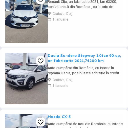
Renault Clio, an fabricație 2021, km 63200,
achiziționată din România , cu istoric de
service. Auto se livrează cu ITP valabil, revizie
Craiova, Dolj
tehnica( schimb ulei și filtre), garantie
1 ianuarie
Dacia Sandero Stepway 1.0tce 90 cp,
an fabricatie 2021,74200 km
Auto cumpărat din România, cu istoric în
rețeaua Dacia, posibilitate achiziție în credit
sau leasing.Se emite făcură cu TVA. Auto se
Craiova, Dolj
livrează cu ITP valabil, revizie efectuată și
1 ianuarie
garantie
Mazda CX-5
Auto cumpărat de nou din România, cu istoric