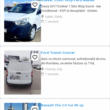
Dokker 1.5dci 90cp Fara AdBlue
Dacia 2017 Dokker 1.5dci 90cp Euro6 - Aer
Conditionat - ESP-ul decuplabil - Sistem
Start&Stop - Centralizata 2 chei - Functie Eco-
Galati, Galati
Mode - Geamuri electrice - Oglinzile incalzite -
1 ianuarie
Radio MP3 original - Bluetooth pt. telefon -
Comenzi audio la volan - Anvelope mixte
Michelin - Rulajul certificabil 157.115 ...
Ford Transit Courier
Auto cu istoric cunoscut, achiziționată de nou
din România, se emite factura cu TVA,
posibilitate finanțare în leasing sau
Craiova, Dolj
credit.Auto se livrează cu ITP valabil, revizie
1 ianuarie
efectuata( schimb ulei și filtre), garanție.
Renault Clio 1.0 tce 90 cp