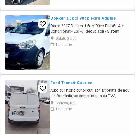
Dokker 1.5dci 90cp Fara AdBlue
Dacia 2017 Dokker 1.5dci 90cp Euro6 - Aer
Conditionat - ESP-ul decuplabil - Sistem
Start&Stop - Centralizata 2 chei - Functie Eco-
Galati, Galati
Mode - Geamuri electrice - Oglinzile incalzite -
1 ianuarie
Radio MP3 original - Bluetooth pt. telefon -
Comenzi audio la volan - Anvelope mixte
Michelin - Rulajul certificabil 157.115 ...
Ford Transit Courier
Auto cu istoric cunoscut, achiziționată de nou
din România, se emite factura cu TVA,
posibilitate finanțare în leasing sau
Craiova, Dolj
credit.Auto se livrează cu ITP valabil, revizie
1 ianuarie
efectuata( schimb ulei și filtre), garanție.