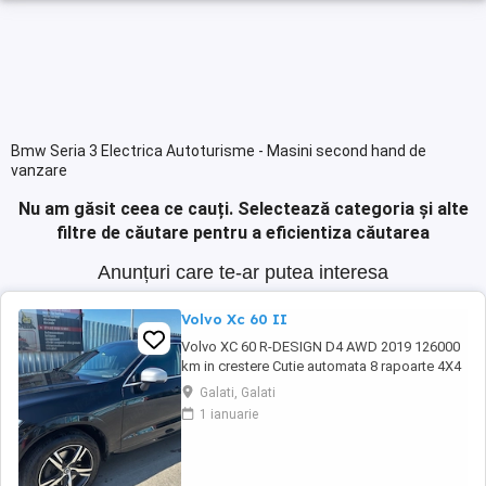
Bmw Seria 3 Electrica Autoturisme - Masini second hand de
vanzare
Nu am găsit ceea ce cauți.
Selectează categoria și alte
filtre de căutare pentru a eficientiza căutarea
Anunțuri care te-ar putea interesa
Volvo Xc 60 II
Volvo XC 60 R-DESIGN D4 AWD 2019 126000
km in crestere Cutie automata 8 rapoarte 4X4
Roti 19 + roti iarna R18 Tapiterie piele cu
Galati, Galati
alcantara scaune sport Volan piele sport R-
1 ianuarie
DESIGN Plafon negru Pilot automat adaptiv
Lane assist Side assist Blind spot Asistenta
parcare Senzori parcare fata-spate Hayon ...