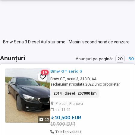
Bmw Seria 3 Diesel Autoturisme - Masini second hand de vanzare
Anunțuri
20
50
Anunțuri pe pagină:
Bmw GT seria 3
19
Bmw GT, seria 3, 318 D, AA
sedan,inmatriculata 2022,unic proprietar,
fabricatie 09.2014, euro 6 b(model fara ad
2014 | diesel | 257000 km
blue), 143 cp, cutie viteza 6+1,km
257000verificabili, unic proprietar Belgia,
Ploiesti, Prahova
(adusa la recomandare direct de la proprietar,
azi 11:51
a nu se compara cu masinile din parc),
distributie in fata pe ...
10,500 EUR
10
10,900 EUR
Telefon validat