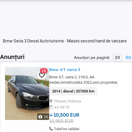
Bmw Seria 3 Diesel Autoturisme - Masini second hand de vanzare
Anunțuri
20
50
Anunțuri pe pagină:
Bmw GT seria 3
19
Bmw GT, seria 3, 318 D, AA
sedan,inmatriculata 2022,unic proprietar,
fabricatie 09.2014, euro 6 b(model fara ad
2014 | diesel | 257000 km
blue), 143 cp, cutie viteza 6+1,km
257000verificabili, unic proprietar Belgia,
Ploiesti, Prahova
(adusa la recomandare direct de la proprietar,
azi 08:18
a nu se compara cu masinile din parc),
distributie in fata pe ...
10,500 EUR
10
10,900 EUR
Telefon validat