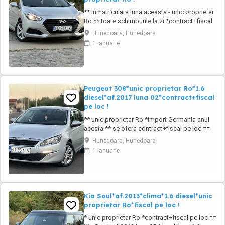
** inmatriculata luna aceasta - unic proprietar
Ro ** toate schimburile la zi *contract+fiscal
pe loc == Hyundai i40 *af.2018 luna 05 *euro
Hunedoara, Hunedoara
6! == 1.7 diesel CRDI *85 kw - 115 cp
1 ianuarie
*distributia pe lant == pachet crom interior
pachet crom exterior == km: 205.830 cu raport
km electronic == oglinzi reglabile ...
Peugeot 308*unic proprietar Ro*1.6
diesel*af.2017 luna 02*contract+fiscal
pe loc !
** unic proprietar Ro *import Germania anul
acesta ** se ofera contract+fiscal pe loc ==
Peugeot 308 - hatchback *af.2017 luna diesel
Hunedoara, Hunedoara
*unic proprietar pe brif in Germania ==
1 ianuarie
BONUS! 4 cauciucuri noi de iarna+4 jante de
tabla == auto de nefumator *88 kw - 120 cp
*euro 6 ! == km:223.724 *daylights-lumini ...
Kia Soul*af.2013*clima*1.6 diesel*unic
proprietar Ro*fiscal pe loc !
* unic proprietar Ro *contract+fiscal pe loc ==