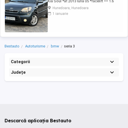
Kia Soul *af.2013 luna 05 *facelift == 1.6
diesel CRDI 16 valve *unic proprietar pe brif
Hunedoara, Hunedoara
== auto de nefumator *85 kw 116 cp *euro 5
1 ianuarie
== km:224.968 *cauciucuri noi de iarna ==
toate schimburile la zi ! == pilot automat
cruise control *senzori de parcare == ...
Bestauto
Autoturisme
bmw
seria 3
Categorii
Județe
Descarcă aplicația Bestauto