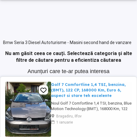
Bmw Seria 3 Diesel Autoturisme - Masini second hand de vanzare
Nu am găsit ceea ce cauți.
Selectează categoria și alte
filtre de căutare pentru a eficientiza căutarea
Anunțuri care te-ar putea interesa
Golf 7 Comfortline 1,4 TSI, benzina,
(BMT), 122 CP, 168000 Km, Euro 6,
aspect si stare teh excelente
Noul Golf 7 Comfortline 1,4 TSI, benzina, Blue
Motion Technology (BMT), 168000 Km, 122
CP, EURO 6, Cutie viteze 6 trepte, 4 usi, primul
Bragadiru, Ilfov
proprietar, culoare gri metalizat, Aer
1 ianuarie
conditionat Climatronic 2 zone, Scaune fata
incalzite, Radio CD Composition Media,
Sistem proactiv de protectie-recunoastere