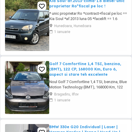
Kia Soul*af.2013*clima*1.6 diesel*unic
proprietar Ro*fiscal pe loc !
* unic proprietar Ro *contract+fiscal pe loc ==
Kia Soul *af.2013 luna 05 *facelift == 1.6
diesel CRDI 16 valve *unic proprietar pe brif
Hunedoara, Hunedoara
== auto de nefumator *85 kw 116 cp *euro 5
1 ianuarie
== km:224.968 *cauciucuri noi de iarna ==
toate schimburile la zi ! == pilot automat
cruise control *senzori de parcare == ...
Golf 7 Comfortline 1,4 TSI, benzina,
(BMT), 122 CP, 168000 Km, Euro 6,
aspect si stare teh excelente
Noul Golf 7 Comfortline 1,4 TSI, benzina, Blue
Motion Technology (BMT), 168000 Km, 122
CP, EURO 6, Cutie viteze 6 trepte, 4 usi, primul
Bragadiru, Ilfov
proprietar, culoare gri metalizat, Aer
1 ianuarie
conditionat Climatronic 2 zone, Scaune fata
incalzite, Radio CD Composition Media,
Sistem proactiv de protectie-recunoastere
situatiile ...
BMW 330e G20 Individual | Laser |