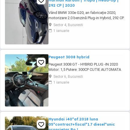
Harman Kardon | Trapa | Head-Up |
292 CP | 2020
Vând BMW 330e G20, an fabricație 2020,
motorizare 2.0 benzină Plug-in Hybrid, 292 CP.
191.000 km (reali, verificabili) Import
Sector 4, Bucuresti
Germania, primul proprietar în România.
1 ianuarie
Mașina este întreținută exemplar, toate
reviziile fiind efectuate la service dedicat
BMW. Accept orice verificare la reprezentanță
BMW. Dotări ...
Peugeot 3008 hybrid
Peugeot 3008 GT - HYBRID PLUG -IN 2020
Motor: 1,5 Putere: 300CP CUTIE AUTOMATA
Combustibil: HYBRID PLUG -IN Tip Caroserie :
Sector 6, Bucuresti
SUV Rulaj: 69000 km Pret vanzare: 19.900 EUR
1 ianuarie
Hyundai i40*af.2018 luna
05*contract+fiscal*1.7 diesel*unic
proprietar Ro !