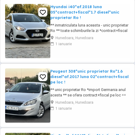
Hyundai i40*af.2018 luna
05*contract+fiscal*1.7 diesel*unic
proprietar Ro !
** inmatriculata luna aceasta - unic proprietar
Ro ** toate schimburile la zi *contract+fiscal
pe loc == Hyundai i40 *af.2018 luna 05 *euro
Hunedoara, Hunedoara
6! == 1.7 diesel CRDI *85 kw - 115 cp
1 ianuarie
*distributia pe lant == pachet crom interior
pachet crom exterior == km: 205.830 cu raport
km electronic == oglinzi reglabile ...
Peugeot 308*unic proprietar Ro*1.6
diesel*af.2017 luna 02*contract+fiscal
pe loc !
** unic proprietar Ro *import Germania anul
acesta ** se ofera contract+fiscal pe loc ==
Peugeot 308 - hatchback *af.2017 luna diesel
Hunedoara, Hunedoara
*unic proprietar pe brif in Germania ==
1 ianuarie
BONUS! 4 cauciucuri noi de iarna+4 jante de
tabla == auto de nefumator *88 kw - 120 cp
*euro 6 ! == km:223.724 *daylights-lumini ...