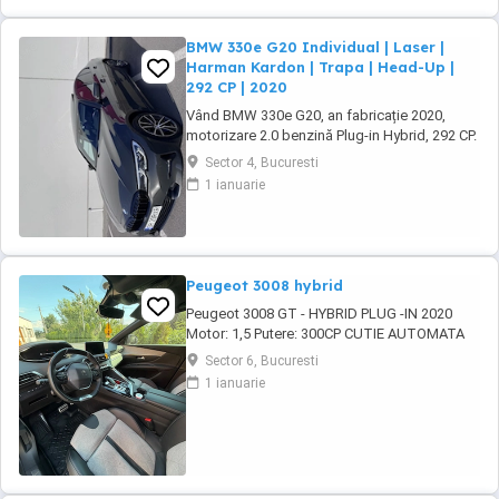
situatiile ...
BMW 330e G20 Individual | Laser |
Harman Kardon | Trapa | Head-Up |
292 CP | 2020
Vând BMW 330e G20, an fabricație 2020,
motorizare 2.0 benzină Plug-in Hybrid, 292 CP.
191.000 km (reali, verificabili) Import
Sector 4, Bucuresti
Germania, primul proprietar în România.
1 ianuarie
Mașina este întreținută exemplar, toate
reviziile fiind efectuate la service dedicat
BMW. Accept orice verificare la reprezentanță
BMW. Dotări ...
Peugeot 3008 hybrid
Peugeot 3008 GT - HYBRID PLUG -IN 2020
Motor: 1,5 Putere: 300CP CUTIE AUTOMATA
Combustibil: HYBRID PLUG -IN Tip Caroserie :
Sector 6, Bucuresti
SUV Rulaj: 69000 km Pret vanzare: 19.900 EUR
1 ianuarie