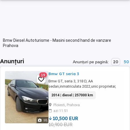
Bmw Diesel Autoturisme - Masini second hand de vanzare
Prahova
Anunțuri
20
50
Anunțuri pe pagină:
Bmw GT seria 3
19
Bmw GT, seria 3, 318 D, AA
sedan,inmatriculata 2022,unic proprietar,
fabricatie 09.2014, euro 6 b(model fara ad
2014 | diesel | 257000 km
blue), 143 cp, cutie viteza 6+1,km
257000verificabili, unic proprietar Belgia,
Ploiesti, Prahova
(adusa la recomandare direct de la proprietar,
azi 11:51
a nu se compara cu masinile din parc),
distributie in fata pe ...
10,500 EUR
10
10,900 EUR