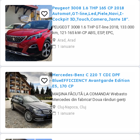
Peugeot 3008 1.6 THP 165 CP 2018
Automat,GT-line,Led,Piele,Navi,I-
Cockpit 3D,Touch,Camera,Jante 18".
PEUGEOT 3008 1.6 THP GT-line 2018, 133.000
km, 121-165 kW-CP ABS, ESP, EPC,
servotronic, START-STOP motor, KEYLESS
Arad, Arad
GO, faruri LED adaptive HIGH BEAM, lumini de
1 ianuarie
zi LED, DRIVE MODE ( 2 moduri de condus
sport-eco), GRIP-CONTROL SYSTEM, LANE
ASSIST, camera frontala, asistenta urcare-
coborare panta, asistenta ...
Mercedes-Benz C 220 T CDI DPF
BlueEFFICIENCY Avantgarde Edition
E5, 170 CP
MAȘINA FĂCUTĂ LA COMANDA! Webasto
Mercedes din fabrica! Doua rânduri genți
echipate. Echipament special: Faruri bi-xenon
Cluj-Napoca, Cluj
cu distribuție adaptivă a luminii (Intelligent
1 ianuarie
Light System), sistem de asistență la
conducere: Asistent adaptiv pentru faza
lungă, stingător, covorașe din velur, rezervor
de combustibil: ...