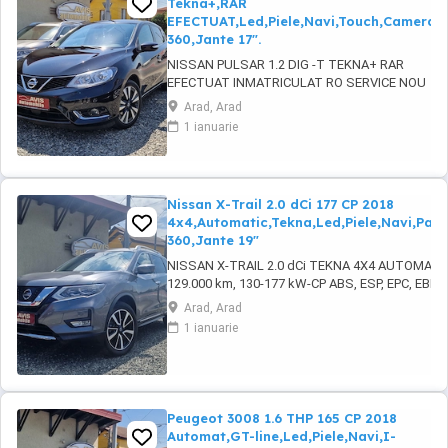
Tekna+,RAR
EFECTUAT,Led,Piele,Navi,Touch,Camera
360,Jante 17".
NISSAN PULSAR 1.2 DIG -T TEKNA+ RAR
EFECTUAT INMATRICULAT RO SERVICE NOU
EFECTUAT 2016, 166.000 km, 85-116 KW-CP
Arad, Arad
MOTOR IN 4 PISTOANE. ABS, ESP, EPC,
1 ianuarie
servotronic, START-STOP motor ( ECO
DYNAMICS ), KEYLESS ENTRY-GO, faruri LED
adaptive, lumini de zi LED, camera frontala,
LANE ASSIST, asistenta rutiera ...
Nissan X-Trail 2.0 dCi 177 CP 2018
4x4,Automatic,Tekna,Led,Piele,Navi,Pa
360,Jante 19"
NISSAN X-TRAIL 2.0 dCi TEKNA 4X4 AUTOMATIC
129.000 km, 130-177 kW-CP ABS, ESP, EPC, EBD, se
de particule, tractiune integrala inteligenta (4X4)
Arad, Arad
diferential blocabil si actionare la buton, lumini de
1 ianuarie
LED, KEYLESS ENTRY-GO, START-STOP motor, ..
Peugeot 3008 1.6 THP 165 CP 2018
Automat,GT-line,Led,Piele,Navi,I-