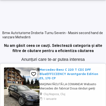
Bmw Autoturisme Drobeta-Turnu Severin - Masini second hand de
vanzare Mehedinti
Nu am găsit ceea ce cauți.
Selectează categoria și alte
filtre de căutare pentru a eficientiza căutarea
Anunțuri care te-ar putea interesa
Mercedes-Benz C 220 T CDI DPF
BlueEFFICIENCY Avantgarde Edition
E5, 170 CP
MAȘINA FĂCUTĂ LA COMANDA! Webasto
Mercedes din fabrica! Doua rânduri genți
echipate. Echipament special: Faruri bi-xenon
Cluj-Napoca, Cluj
cu distribuție adaptivă a luminii (Intelligent
1 ianuarie
Light System), sistem de asistență la
conducere: Asistent adaptiv pentru faza