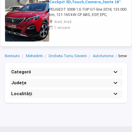
Cockpit 3D,Touch,Camera,Jante 18".
PEUGEOT 3008 1.6 THP GT-line 2018, 133.000
km, 121-165 kW-CP ABS, ESP, EPC,
servotronic, START-STOP motor, KEYLESS
Arad, Arad
GO, faruri LED adaptive HIGH BEAM, lumini de
1 ianuarie
zi LED, DRIVE MODE ( 2 moduri de condus
sport-eco), GRIP-CONTROL SYSTEM, LANE
ASSIST, camera frontala, asistenta urcare-
coborare panta, asistenta ...
Bestauto
Mehedinti
Drobeta-Turnu Severin
Autoturisme
bmw
Categorii
Județe
Localități