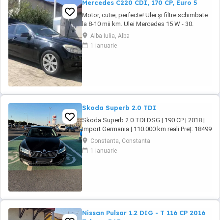
Mercedes C220 CDI, 170 CP, Euro 5
Motor, cutie, perfecte! Ulei și filtre schimbate
la 8-10 mii km. Ulei Mercedes 15 W - 30.
Echipamente si caracteristici speciale: Sistem
Alba Iulia, Alba
de navigație COMAND APS: Sistem de
1 ianuarie
navigație integrat ultramodern cu ghidare
dinamică a rutei. Transmisie manuala 6 trepte.
Climatizare automată Thermotronic: ...
Skoda Superb 2.0 TDI
Skoda Superb 2.0 TDI DSG | 190 CP | 2018 |
Import Germania | 110.000 km reali Preț: 18499
Import Germania An fabricație: 2018
Constanta, Constanta
Kilometraj: 110.000 km (100% reali) Motor: 2.0
1 ianuarie
TDI (1.968 cm ) 190 CP (140 kW) Cutie de
viteze: Automată DSG Combustibil: Diesel
Vând Skoda Superb import Germania, primul
...
Nissan Pulsar 1.2 DIG - T 116 CP 2016