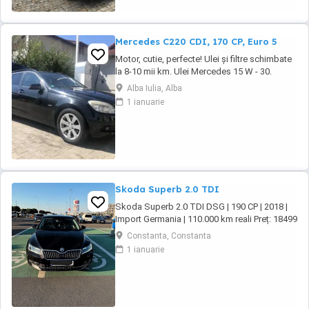
lungă, stingător, covorașe din velur, rezervor
de combustibil: ...
Mercedes C220 CDI, 170 CP, Euro 5
Motor, cutie, perfecte! Ulei și filtre schimbate
la 8-10 mii km. Ulei Mercedes 15 W - 30.
Echipamente si caracteristici speciale: Sistem
Alba Iulia, Alba
de navigație COMAND APS: Sistem de
1 ianuarie
navigație integrat ultramodern cu ghidare
dinamică a rutei. Transmisie manuala 6 trepte.
Climatizare automată Thermotronic: ...
Skoda Superb 2.0 TDI
Skoda Superb 2.0 TDI DSG | 190 CP | 2018 |
Import Germania | 110.000 km reali Preț: 18499
Import Germania An fabricație: 2018
Constanta, Constanta
Kilometraj: 110.000 km (100% reali) Motor: 2.0
1 ianuarie
TDI (1.968 cm ) 190 CP (140 kW) Cutie de
viteze: Automată DSG Combustibil: Diesel
Vând Skoda Superb import Germania, primul
...