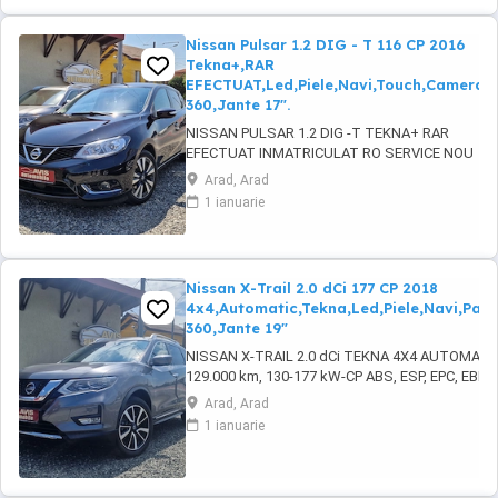
Nissan Pulsar 1.2 DIG - T 116 CP 2016
Tekna+,RAR
EFECTUAT,Led,Piele,Navi,Touch,Camera
360,Jante 17".
NISSAN PULSAR 1.2 DIG -T TEKNA+ RAR
EFECTUAT INMATRICULAT RO SERVICE NOU
EFECTUAT 2016, 166.000 km, 85-116 KW-CP
Arad, Arad
MOTOR IN 4 PISTOANE. ABS, ESP, EPC,
1 ianuarie
servotronic, START-STOP motor ( ECO
DYNAMICS ), KEYLESS ENTRY-GO, faruri LED
adaptive, lumini de zi LED, camera frontala,
LANE ASSIST, asistenta rutiera ...
Nissan X-Trail 2.0 dCi 177 CP 2018
4x4,Automatic,Tekna,Led,Piele,Navi,Pa
360,Jante 19"
NISSAN X-TRAIL 2.0 dCi TEKNA 4X4 AUTOMATIC
129.000 km, 130-177 kW-CP ABS, ESP, EPC, EBD, se
de particule, tractiune integrala inteligenta (4X4)
Arad, Arad
diferential blocabil si actionare la buton, lumini de
1 ianuarie
LED, KEYLESS ENTRY-GO, START-STOP motor, ..