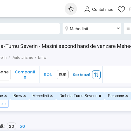
ane
Companii
RON
EUR
Sortează
Contul meu
0
a-Turnu Severin - Masini second hand de vanzare Mehed
erin
Autoturisme
bmw
oane
Companii
RON
EUR
Sortează
0
me
Bmw
Mehedinti
Drobeta-Turnu Severin
Persoane
rele
nă:
20
50