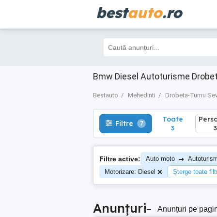
best
auto
.ro
Toate
Perso
Filtre
7
3
3
Bmw Diesel Autoturisme Drobet
Bestauto
Mehedinti
Drobeta-Turnu Sev
Toate
Pers
Filtre
7
3
3
→
Filtre active:
Auto moto
Autoturis
Motorizare: Diesel
Șterge toate filt
Anunțuri
–
Anunțuri pe pagi