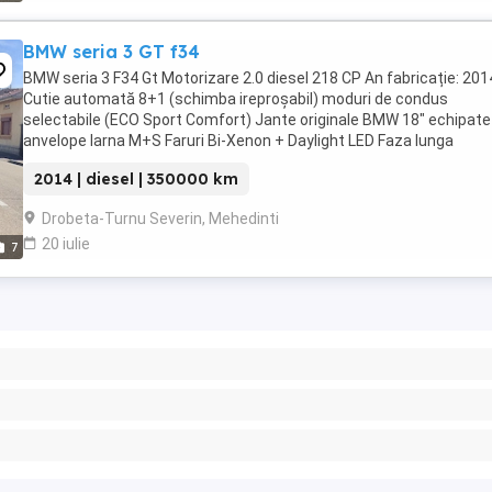
BMW seria 3 GT f34
BMW seria 3 F34 Gt Motorizare 2.0 diesel 218 CP An fabricație: 201
Cutie automată 8+1 (schimba ireproșabil) moduri de condus
selectabile (ECO Sport Comfort) Jante originale BMW 18" echipate
anvelope Iarna M+S Faruri Bi-Xenon + Daylight LED Faza lunga
automată Road Sign Recognition ...
2014 | diesel | 350000 km
Drobeta-Turnu Severin, Mehedinti
20 iulie
7