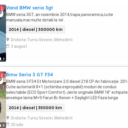
Vand BMW seria 3gt
1
BMW seria 3GT, an noiembrie 2014,trapa panoramica,cutie
manuala,mai multe detalii la tel .
2014 | diesel | 300000 km
Drobeta-Turnu Severin, Mehedinti
3 august
6
Bmw Seria 3 GT F34
2
BMW seria 3 F34 Gt Motorizare 2.0 diesel 218 CP An fabricație: 201
Cutie automată 8+1 (schimba ireproșabil) moduri de condus
selectabile (ECO Sport Comfort) Jante originale BMW 18" echipate
anvelope Iarna M+S Faruri Bi-Xenon + Daylight LED Faza lunga
automată Road Sign Recognition ...
2014 | diesel | 350000 km
Drobeta-Turnu Severin, Mehedinti
20 iulie
8