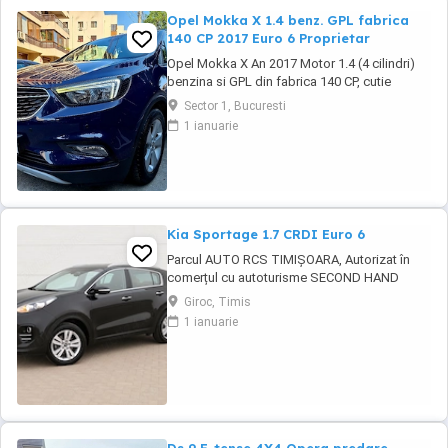
Opel Mokka X 1.4 benz. GPL fabrica
140 CP 2017 Euro 6 Proprietar
Opel Mokka X An 2017 Motor 1.4 (4 cilindri)
benzina si GPL din fabrica 140 CP, cutie
manuala 6 trepte, distributie lant, Rulaj
Sector 1, Bucuresti
182.550 km reali, certificati, carte service
1 ianuarie
completa, adusa in decembrie 2021 din
Olanda, Propietar. Senzori parcare fata +
spate, Senzori lumini, Faruri cu becuri LED,
Lumini ...
Kia Sportage 1.7 CRDI Euro 6
Parcul AUTO RCS TIMIȘOARA, Autorizat în
comerțul cu autoturisme SECOND HAND
IMPORT, - LIVRARE GRATUITĂ LA DOMICILIUL
Giroc, Timis
CLIENTULUI (200KM) -Factura se va emite în
1 ianuarie
lei la cursul de vânzare euro al Bancii
Transilvania din ziua plății -FISCAL -
GARANȚIE !!! -Toate actele pentru
înmatriculare definitivă în ...