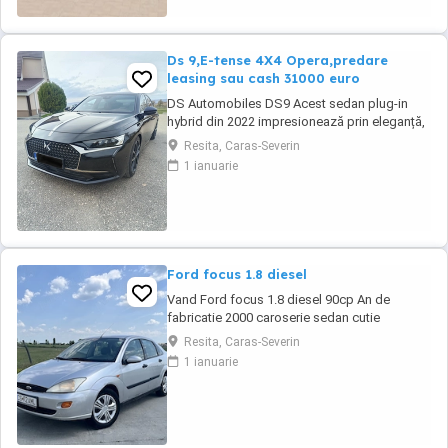
Ds 9,E-tense 4X4 Opera,predare
leasing sau cash 31000 euro
DS Automobiles DS9 Acest sedan plug-in
hybrid din 2022 impresionează prin eleganță,
tehnologie avansată și confort de top.
Resita, Caras-Severin
Vehiculul se remarcă prin dotări premium și o
1 ianuarie
experiență de condus rafinată, fiind potrivit
pentru cei care apreciază luxul și siguranța la
drum. Culoare neagră, cu interior ...
Ford focus 1.8 diesel
Vand Ford focus 1.8 diesel 90cp An de
fabricatie 2000 caroserie sedan cutie
manuala in cinci viteze Kilometraj 258.587 km,
Resita, Caras-Severin
reali. Se poate trimite in privat raport
1 ianuarie
carvetical. Proprietar din anul 2017. Interior
curat, prezinta urme de uzura specifice
varstei.Clima nu funcționează. -Inchidere
centralizata -Geamuri ...