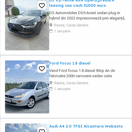
Ds 9,E-tense 4X4 Opera,predare
leasing sau cash 31000 euro
DS Automobiles DS9 Acest sedan plug-in
hybrid din 2022 impresionează prin eleganță,
tehnologie avansată și confort de top.
Resita, Caras-Severin
Vehiculul se remarcă prin dotări premium și o
1 ianuarie
experiență de condus rafinată, fiind potrivit
pentru cei care apreciază luxul și siguranța la
drum. Culoare neagră, cu interior ...
Ford focus 1.8 diesel
Vand Ford focus 1.8 diesel 90cp An de
fabricatie 2000 caroserie sedan cutie
manuala in cinci viteze Kilometraj 258.587 km,
Resita, Caras-Severin
reali. Se poate trimite in privat raport
1 ianuarie
carvetical. Proprietar din anul 2017. Interior
curat, prezinta urme de uzura specifice
varstei.Clima nu funcționează. -Inchidere
centralizata -Geamuri ...
Audi A4 2.0 TFSI Alcantara Webasto