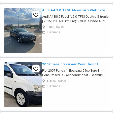
Audi A4 2.0 TFSI Alcantara Webasto
Audi A4 B8.5 Facelift 2.0 TFSI Quattro S tronic
| 2015 | 205.688 km Preț: 9700 Se vinde Audi
A4 B8.5 Facelift, an fabricație 2015, motor 2.0
Galati, Galati
TFSI benzină, cutie automată S tronic și
1 ianuarie
tracțiune Quattro. Mașina este într-o stare
foarte bună, întreținută și gata de drum. Date
tehnice: * An fabricație: ...
2007 benzina cu Aer Conditionat
Fiat 2007 Panda 1.1benzina 54cp Euro4 -
Consum redus - Aer conditionat - Geamuri
electrice - Oglinzile reglabile - Sistem ftanare
Tulcea, Tulcea
ABS - Airbaguri frontale - Radio CD cu MP3 -
1 ianuarie
Anvelope de iarna M+S - Portbagaj foarte
incapator - Rulaj certificabil 181.518 km #
Motorizare fiabila in 4 cilindri Autoturism ...