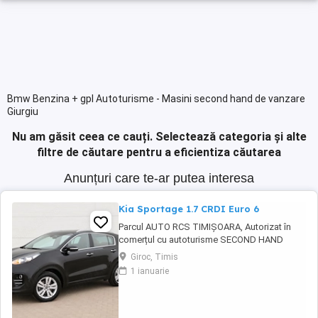
Bmw Benzina + gpl Autoturisme - Masini second hand de vanzare
Giurgiu
Nu am găsit ceea ce cauți.
Selectează categoria și alte
filtre de căutare pentru a eficientiza căutarea
Anunțuri care te-ar putea interesa
Kia Sportage 1.7 CRDI Euro 6
Parcul AUTO RCS TIMIȘOARA, Autorizat în
comerțul cu autoturisme SECOND HAND
IMPORT, - LIVRARE GRATUITĂ LA DOMICILIUL
Giroc, Timis
CLIENTULUI (200KM) -Factura se va emite în
1 ianuarie
lei la cursul de vânzare euro al Bancii
Transilvania din ziua plății -FISCAL -
GARANȚIE !!! -Toate actele pentru
înmatriculare definitivă în ...