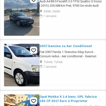
Audi A4 B8.5 Facelift 2.0 TFSI Quattro S tronic
| 2015 | 205.688 km Preț: 9700 Se vinde Audi
A4 B8.5 Facelift, an fabricație 2015, motor 2.0
Galati, Galati
TFSI benzină, cutie automată S tronic și
1 ianuarie
tracțiune Quattro. Mașina este într-o stare
foarte bună, întreținută și gata de drum. Date
tehnice: * An fabricație: ...
2007 benzina cu Aer Conditionat
Fiat 2007 Panda 1.1benzina 54cp Euro4 -
Consum redus - Aer conditionat - Geamuri
electrice - Oglinzile reglabile - Sistem ftanare
Tulcea, Tulcea
ABS - Airbaguri frontale - Radio CD cu MP3 -
1 ianuarie
Anvelope de iarna M+S - Portbagaj foarte
incapator - Rulaj certificabil 181.518 km #
Motorizare fiabila in 4 cilindri Autoturism ...
Opel Mokka X 1.4 benz. GPL fabrica
140 CP 2017 Euro 6 Proprietar