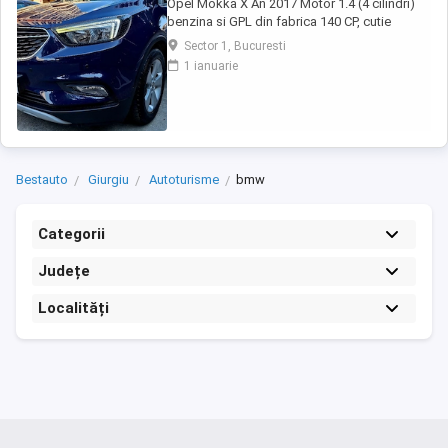
Opel Mokka X An 2017 Motor 1.4 (4 cilindri)
benzina si GPL din fabrica 140 CP, cutie
manuala 6 trepte, distributie lant, Rulaj
Sector 1, Bucuresti
182.550 km reali, certificati, carte service
1 ianuarie
completa, adusa in decembrie 2021 din
Olanda, Propietar. Senzori parcare fata +
spate, Senzori lumini, Faruri cu becuri LED,
Lumini ...
Bestauto
Giurgiu
Autoturisme
bmw
Categorii
Județe
Localități