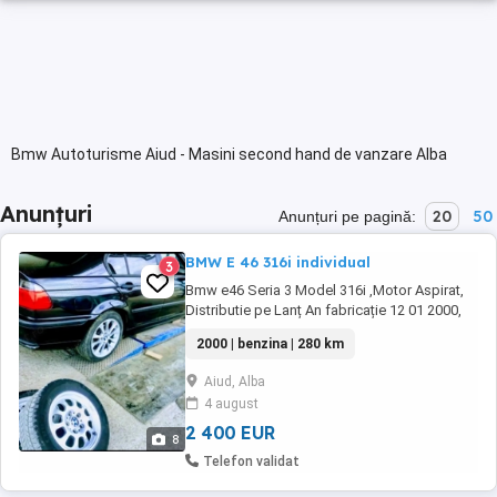
Bmw Autoturisme Aiud - Masini second hand de vanzare Alba
Anunțuri
20
50
Anunțuri pe pagină:
BMW E 46 316i individual
3
Bmw e46 Seria 3 Model 316i ,Motor Aspirat,
Distributie pe Lanț An fabricație 12 01 2000,
interior BLACK de fabrică + fără rugină Parbriz
2000 | benzina | 280 km
Heliomatic , Aer condiționat Climatronic ,
Trimurii Bord ,Full led interior ,Stopurii led
Aiud, Alba
,Angels Eyse faruri, presurii iarnă vară.
4 august
Originale Motor 1.9 Benzină ...
2 400 EUR
8
Telefon validat