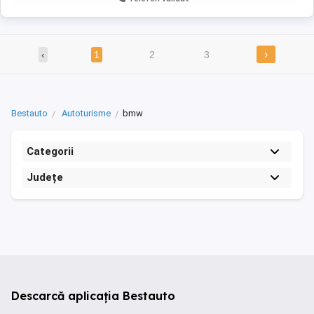
›
‹
1
2
3
Bestauto
Autoturisme
bmw
Categorii
Județe
Descarcă aplicația Bestauto