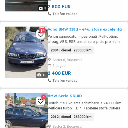
telefon
2 800 EUR
8
Telefon validat
Vând BMW 318d - e46, stare excelentă
14
Pentru cunoscatori - pasionati ! Full-option,
airbag, ABS, ESP, climatizare, piele premium,
pilot automat, angel eye, sistem profesional
2004 | diesel | 230000 km
audio business cu radio+cd+mp3+suboofer
de 250w, închidere centralizată, senzori
Sector 6, Bucuresti
lumini-ploaie, telefon de masina, alarmă din
5 august
fabrica, 2 chei, jante aliaj originale+cauciucuri
...
2 400 EUR
10
Telefon validat
BMW Seria 3 318D
3
Distributie + volanta schimbate la 240000 km
Verficare turbo + DPF Tapiterie stofa Cotiera
(fata) Cotiera (spate) Volan cu comenzi Volan
2012 | diesel | 268000 km
multifunctional Schimbator viteze piele
Senzor ploaie Geamuri electrice fata Geamuri
Sector 2, Bucuresti