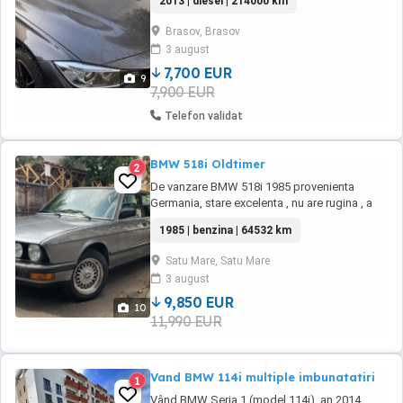
2013 | diesel | 214000 km
DYNAMICS-Reducere consumului 5% consum
Cutie Manuala 6+1 Kilomietii 213.020 reali.
Brasov, Brasov
Masina nefumatori. Tapiterie impecabila.
3 august
Dotari: 3 Moduri de condus SPORT-
COMFORT-ECO PRO Sistem audio ...
7,700 EUR
9
7,900 EUR
Telefon validat
BMW 518i Oldtimer
2
De vanzare BMW 518i 1985 provenienta
Germania, stare excelenta , nu are rugina , a
fost revopsit integral , are schimbat multe
1985 | benzina | 64532 km
piese ca de exemplu , debitmetru , alternator
,pompa benzina , tevile din cauciuc, bucse,
Satu Mare, Satu Mare
telescoape , frane complet schimbate , volan
3 august
sport original , trapa, servodirectie, ...
9,850 EUR
10
11,990 EUR
Vand BMW 114i multiple imbunatatiri
1
Vând BMW Seria 1 (model 114i), an 2014,