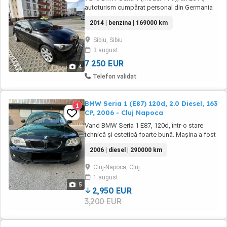
autoturism cumpărat personal din Germania
(dețin fișa tehnică originală și datele de
2014 | benzina | 169000 km
achiziție din Germania). Mașina a fost adusă
pentru uzul meu personal, însă am decis să o
Sibiu, Sibiu
vând deoarece nu mă pot obișnui cu acest tip
3 august
de mașină. Din acest motiv, prefer să o ...
7 250 EUR
4
Telefon validat
BMW Seria 1 (E87) 120d, 2.0 Diesel, 163
1
CP, 2006 - Cluj Napoca
Vand BMW Seria 1 E87, 120d, într-o stare
tehnică și estetică foarte bună. Mașina a fost
întreținută cu grijă și este pregătită pentru
2006 | diesel | 290000 km
noul proprietar. Are un istoric clar: un singur
proprietar în România în ultimii 10 ani, iar
Cluj-Napoca, Cluj
anterior a avut un singur proprietar în
1 august
Germania. Motorul de 2.0 diesel ...
5
2,950 EUR
3,200 EUR