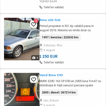
9,500 EUR
Telefon validat
Bmw e36 316i
3
Primul propietar in RO. Itp valabil pana in
august 2016. Masina se vinde doar cu
perfectarea actelor(fiscal).Masina personala
1997 | benzina | 222632 km
folosită daily din anul 2016.Rugină praguri
stânga-dreapta ...pierderi superficiale ulei. AC
Voluntari, Ilfov
funtional...dublu clima..(ventilator defect ) .
6 august
Masina se poate vedea in Voluntari ...
1 250 EUR
4
Telefon validat
Vand Bmw E90
BMW 320D 163 CP E90 an 2005 luna 9 m47 cu
distribuția în față senzori parcare spate
geamuri electrice pilot automat senzori ploaie
2005 | diesel | 367214 km
comenzi volan climă pe 2 zone funcțională
interior textil jante pe 16 se pot pune jante pe
Iasi, Brasov
17 18 19 fiscal pe loc mai multe detalii la
6 august