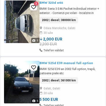
BMW 320d e46
3
BMW Seria 3 E46 Pachet Individual interior +
exterior. - Comenzi pe volan - Incalzire in
scaune - Geamuri electrice fata - Computer
2002 | diesel | 380000 km
bord - Senzori de ploaie - Senzori de parcare
spate - Navigație - Proiectoare ceata - Clima
Odaia Manolache, Galati
automata - Jante aliaj - Anvelope AllSeason
30 iulie
DOT 2025 Masina ruleaza zilnic, ...
2,000 EUR
5
2,200 EUR
Telefon validat
BMW 525d E39 manual full option
BMW 525d E39 an 2002 full option, trapă,
patiserie piele etc
2002 | diesel | 361000 km
Galati, Galati
30 iulie
5 500 EUR
5
Telefon validat