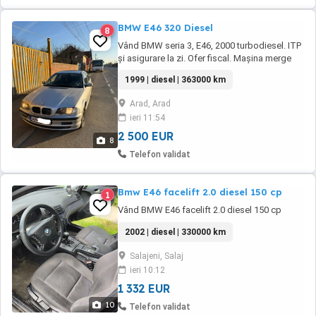
BMW E46 320 Diesel
8
Vând BMW seria 3, E46, 2000 turbodiesel. ITP
și asigurare la zi. Ofer fiscal. Mașina merge
bine, nu are probleme ascunse. KM in
1999 | diesel | 363000 km
crestere. O vând deoarece mi-am cumpărat
alta. Este o mașină care merită văzută. Ofer și
Arad, Arad
un set de jante pe 17 cu anvelope foarte bune
ieri 11:54
de vară. Pentru mai multe detalii, ...
2 500 EUR
8
Telefon validat
Bmw E46 facelift 2.0 diesel 150 cp
1
Vând BMW E46 facelift 2.0 diesel 150 cp
2002 | diesel | 330000 km
Salajeni, Salaj
ieri 10:12
1 332 EUR
10
Telefon validat