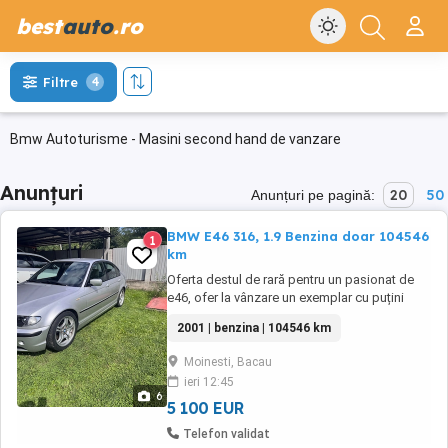
best
auto
.ro
Filtre
4
Bmw Autoturisme - Masini second hand de vanzare
Anunțuri
20
50
Anunțuri pe pagină:
BMW E46 316, 1.9 Benzina doar 104546
1
km
Oferta destul de rară pentru un pasionat de
e46, ofer la vânzare un exemplar cu puțini
kilometri, fără rugină și fără defecte cu câteva
2001 | benzina | 104546 km
piese noi( caseta de direcție, brațe față,
alternator , etc.), ofer roti de vara cu jante aliaj
Moinesti, Bacau
originale ale mașinii. Posibil variante mai noi
ieri 12:45
diesel!
6
5 100 EUR
Telefon validat