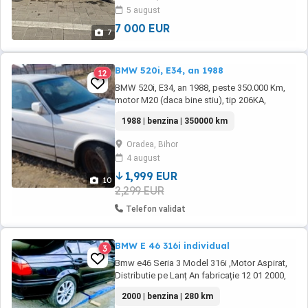
electrice spate
5 august
7 000 EUR
7
BMW 520i, E34, an 1988
12
BMW 520i, E34, an 1988, peste 350.000 Km,
motor M20 (daca bine stiu), tip 206KA,
1990cm3, benzina, putere 95kW - 129 CP, 5
1988 | benzina | 350000 km
viteze manual, VIN: WBAHB110403621044
Acte pe numele meu, impozit 2026 achitat.
Oradea, Bihor
Masina sta nefolosita cam din 2012... Am
4 august
folosit-o zilnic pana cand mi-am luat alta
masina (cu ...
1,999 EUR
10
2,299 EUR
Telefon validat
BMW E 46 316i individual
3
Bmw e46 Seria 3 Model 316i ,Motor Aspirat,
Distributie pe Lanț An fabricație 12 01 2000,
interior BLACK de fabrică + fără rugină Parbriz
2000 | benzina | 280 km
Heliomatic , Aer condiționat Climatronic ,