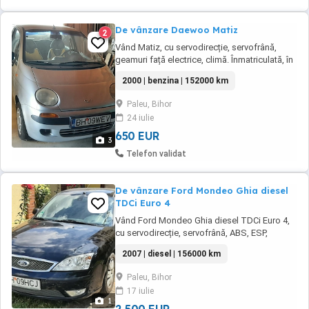
De vânzare Daewoo Matiz
2
Vând Matiz, cu servodirecție, servofrână,
geamuri față electrice, climă. Înmatriculată, în
stare de funcționare, RCA și ITP valabile. An
2000 | benzina | 152000 km
de fabricație 2000, 152000 km. Proprietar unic
în ultimii 17 ani, a stat în garaj, a parcurs puțini
Paleu, Bihor
kilometri.
24 iulie
650 EUR
3
Telefon validat
De vânzare Ford Mondeo Ghia diesel
TDCi Euro 4
Vând Ford Mondeo Ghia diesel TDCi Euro 4,
cu servodirecție, servofrână, ABS, ESP,
geamuri electrice, climă, oglinzi și scaune
2007 | diesel | 156000 km
față încălzite, volan reglabil, senzori de
parcare spate, senzor de ploaie, cruise-
Paleu, Bihor
control, comenzi volan. Înmatriculată, în stare
17 iulie
de funcționare, RCA și ITP valabile. 156000 ...
1