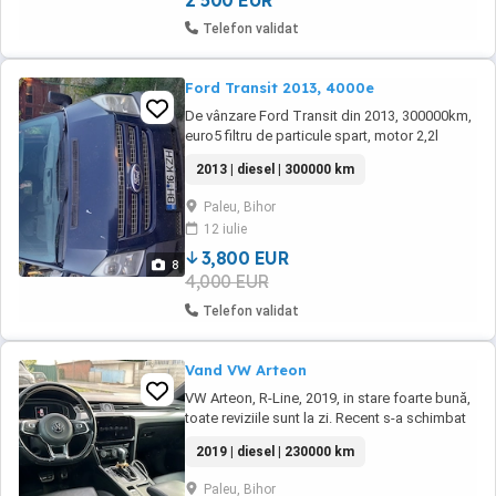
2 500 EUR
Telefon validat
Ford Transit 2013, 4000e
De vânzare Ford Transit din 2013, 300000km,
euro5 filtru de particule spart, motor 2,2l
140cp, are consum de ulei, greutate 2000kg,
2013 | diesel | 300000 km
MTA 3500kg. Preț 3800e negociabil la fața
locului, accept orice testare autorizata. NU
Paleu, Bihor
mă interesează schimburi și combinații.
12 iulie
Telefon
3,800 EUR
8
4,000 EUR
Telefon validat
Vand VW Arteon
VW Arteon, R-Line, 2019, in stare foarte bună,
toate reviziile sunt la zi. Recent s-a schimbat
distribuția, filtre, plăcute, disc etc.
2019 | diesel | 230000 km
Paleu, Bihor