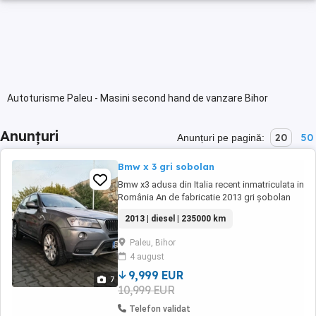
Autoturisme Paleu - Masini second hand de vanzare Bihor
Anunțuri
20
50
Anunțuri pe pagină:
Bmw x 3 gri sobolan
Bmw x3 adusa din Italia recent inmatriculata in
România An de fabricatie 2013 gri șobolan
Tapițerie interioară crem Geamurile di
2013 | diesel | 235000 km
oglinzile heliomate Trapa dublă Arsta foarte
bine
Paleu, Bihor
4 august
9,999 EUR
7
10,999 EUR
Telefon validat