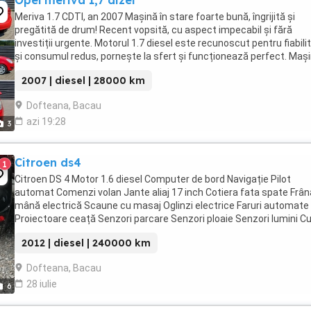
Opel meriva 1,7 dizel
Meriva 1.7 CDTI, an 2007 Mașină în stare foarte bună, îngrijită și
pregătită de drum! Recent vopsită, cu aspect impecabil și fără
investiții urgente. Motorul 1.7 diesel este recunoscut pentru fiabili
și consumul redus, pornește la sfert și funcționează perfect. Maș
este înmatriculată, cu actele ...
2007 | diesel | 28000 km
Dofteana, Bacau
azi 19:28
3
Citroen ds4
1
Citroen DS 4 Motor 1.6 diesel Computer de bord Navigație Pilot
automat Comenzi volan Jante aliaj 17 inch Cotiera fata spate Frân
mână electrică Scaune cu masaj Oglinzi electrice Faruri automate
Proiectoare ceață Senzori parcare Senzori ploaie Senzori lumini Cu
manuala 6+1 Cauciucuri noi ...
2012 | diesel | 240000 km
Dofteana, Bacau
28 iulie
6