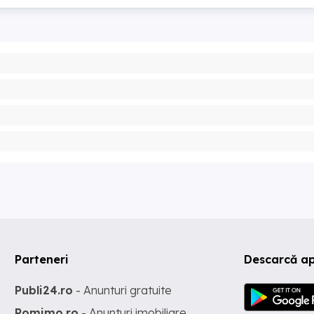
Parteneri
Descarcă ap
Publi24.ro
- Anunturi gratuite
Romimo.ro
- Anunturi imobiliare