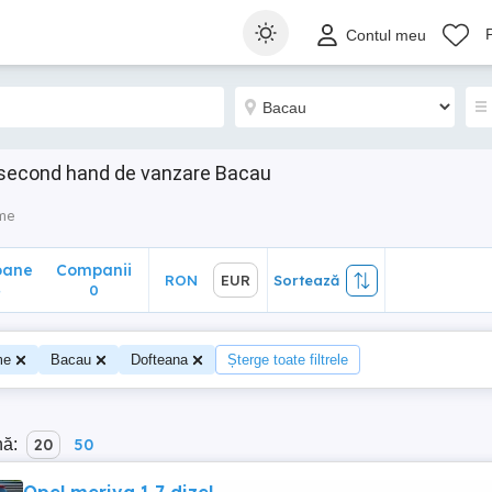
ane
Companii
RON
EUR
Sortează
Contul meu
0
 second hand de vanzare Bacau
sme
oane
Companii
RON
EUR
Sortează
4
0
me
Bacau
Dofteana
Șterge toate filtrele
nă:
20
50