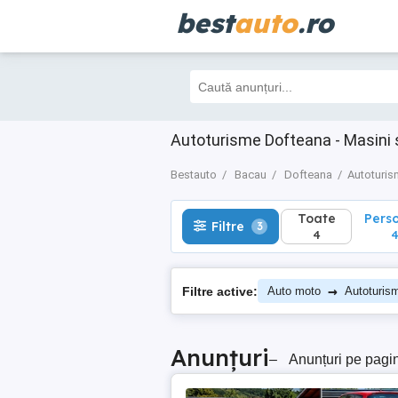
best
auto
.ro
Toate
Perso
Filtre
3
4
4
Autoturisme Dofteana - Masini
Bestauto
Bacau
Dofteana
Autoturi
Toate
Pers
Filtre
3
4
→
Filtre active:
Auto moto
Autoturis
Anunțuri
–
Anunțuri pe pagi