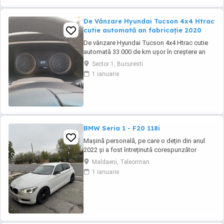
De Vânzare Hyundai Tucson 4x4 Htrac
cutie automată an fabricație 2020
De vânzare Hyundai Tucson 4x4 Htrac cutie
automată 33 000 de km ușor în creștere an
fabricație 2020 ,anul trecut a ieșit din garanție,
Sector 1, Bucuresti
revizie efectuată la 30000 de km ,schimb ulei
1 ianuarie
și filtre.Climă automată,volan îmbrăcat în piele
și încălzit,scaune încălzite,4 geamuri
electrice, oglinzi electrice ,rabatabile ...
BMW Seria 1 - F20 118i
Mașină personală, pe care o dețin din anul
2022 și a fost întreținută corespunzător
(revizia la 8000-9000 km). Distribuție, ambreiaj
Maldaeni, Teleorman
și suspensie (telescoape, brațe+bucși)- au
1 ianuarie
fost înlocuite cu un an în urmă. Două seturi de
jante din aliaj (ambele de culoare neagră).