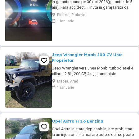
In garantie pana pe 30 oct 2026(garantie de 5
ani). Fara accidect. Tinuta in garaj (arata ca
noua, nu are zgarieturi). Folosita doar la
Ploiesti, Prahova
naveta(30km zilnic). Nu are urme de uzura,
1 ianuarie
placutele si discurile nu sunt deloc uzate
datarita sistemului de franare regenerativa.
Masina are foarte multe dotari suplimentare ...
Jeep Wrangler Moab 200 CV Unic
Proprietar
Jeep Wrangler versiunea Moab, turbodiesel 4
cilindri 2.8L, 200 CP, 4 uși, transmisie
automată 5 trepte, interior din piele neagră, se
Macea, Arad
remarcă prin capota ridicată, hardtop în
1 ianuarie
culoarea caroseriei, geamuri fumurii, trepte
laterale tubulare și arcade roți negre,
anvelope All-Terrain, suspensie ridicată ...
Opel Astra H 1.6 Benzina
Opel Astra in stare deplasabila, are problema
la un injector si nu mai are putere dar se poate