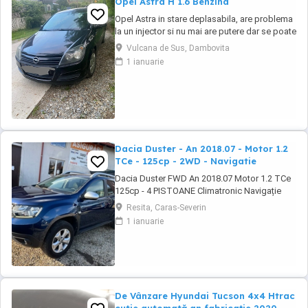
Opel Astra H 1.6 Benzina
Opel Astra in stare deplasabila, are problema
la un injector si nu mai are putere dar se poate
deplasa, pretul este negociabil la fata locului,
Vulcana de Sus, Dambovita
masina are si instalație Gpl omologată.
1 ianuarie
Dacia Duster - An 2018.07 - Motor 1.2
TCe - 125cp - 2WD - Navigatie
Dacia Duster FWD An 2018.07 Motor 1.2 TCe
125cp - 4 PISTOANE Climatronic Navigație
Camera marșarier Geamuri și oglinzi electrice
Resita, Caras-Severin
Senzori Ploaie Lumină Parcare Cauciucuri vară
1 ianuarie
iarna Jante aliaj 16' Revizie efectuată ( Ulei
filtre distributie) Stare tehnică și optică foarte
buna
De Vânzare Hyundai Tucson 4x4 Htrac