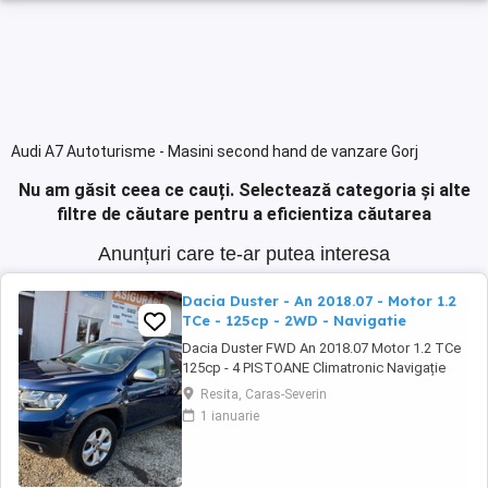
Audi A7 Autoturisme - Masini second hand de vanzare Gorj
Nu am găsit ceea ce cauți.
Selectează categoria și alte
filtre de căutare pentru a eficientiza căutarea
Anunțuri care te-ar putea interesa
Dacia Duster - An 2018.07 - Motor 1.2
TCe - 125cp - 2WD - Navigatie
Dacia Duster FWD An 2018.07 Motor 1.2 TCe
125cp - 4 PISTOANE Climatronic Navigație
Camera marșarier Geamuri și oglinzi electrice
Resita, Caras-Severin
Senzori Ploaie Lumină Parcare Cauciucuri vară
1 ianuarie
iarna Jante aliaj 16' Revizie efectuată ( Ulei
filtre distributie) Stare tehnică și optică foarte
buna