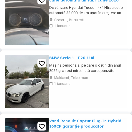
cutie automată an fabricație 2020
De vânzare Hyundai Tucson 4x4 Htrac cutie
automată 33 000 de km ușor în creștere an
fabricație 2020 ,anul trecut a ieșit din garanție,
Sector 1, Bucuresti
revizie efectuată la 30000 de km ,schimb ulei
1 ianuarie
și filtre.Climă automată,volan îmbrăcat în piele
și încălzit,scaune încălzite,4 geamuri
electrice, oglinzi electrice ,rabatabile ...
BMW Seria 1 - F20 118i
Mașină personală, pe care o dețin din anul
2022 și a fost întreținută corespunzător
(revizia la 8000-9000 km). Distribuție, ambreiaj
Maldaeni, Teleorman
și suspensie (telescoape, brațe+bucși)- au
1 ianuarie
fost înlocuite cu un an în urmă. Două seturi de
jante din aliaj (ambele de culoare neagră).
Vand Renault Captur Plug-In Hybrid
160CP garanție producător