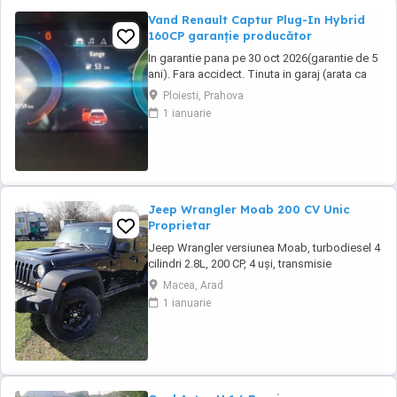
Vand Renault Captur Plug-In Hybrid
160CP garanție producător
In garantie pana pe 30 oct 2026(garantie de 5
ani). Fara accidect. Tinuta in garaj (arata ca
noua, nu are zgarieturi). Folosita doar la
Ploiesti, Prahova
naveta(30km zilnic). Nu are urme de uzura,
1 ianuarie
placutele si discurile nu sunt deloc uzate
datarita sistemului de franare regenerativa.
Masina are foarte multe dotari suplimentare ...
Jeep Wrangler Moab 200 CV Unic
Proprietar
Jeep Wrangler versiunea Moab, turbodiesel 4
cilindri 2.8L, 200 CP, 4 uși, transmisie
automată 5 trepte, interior din piele neagră, se
Macea, Arad
remarcă prin capota ridicată, hardtop în
1 ianuarie
culoarea caroseriei, geamuri fumurii, trepte
laterale tubulare și arcade roți negre,
anvelope All-Terrain, suspensie ridicată ...