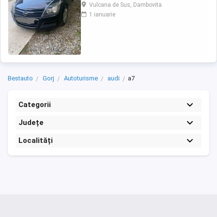
deplasa, pretul este negociabil la fata locului,
Vulcana de Sus, Dambovita
masina are si instalație Gpl omologată.
1 ianuarie
Bestauto
Gorj
Autoturisme
audi
a7
Categorii
Județe
Localități