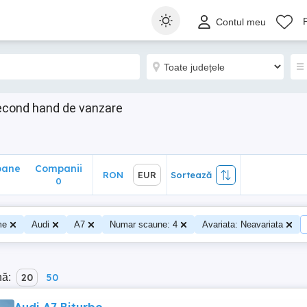
ane
Companii
RON
EUR
Sortează
Contul meu
0
econd hand de vanzare
oane
Companii
RON
EUR
Sortează
0
me
Audi
A7
Numar scaune: 4
Avariata: Neavariata
nă:
20
50