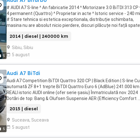
Audi A7 Biturbo
# AUDI A7 S-line ^ An fabricatie 2014 ^ Motorizare 3.0 BiTDI 313 CP 
4 permanent (Quattro) ^ Proprietar in acte ^ Istoric service - 240 m
# Stare tehnica si estetica exceptionala, distribuție schimbata,
masina nu are absolut nicio pierdere, discuri plăcuțe noi față spate
practic nu există ...
2014 | diesel | 240000 km
Sibiu, Sibiu
5 august
5
Audi A7 BiTdi
Audi A7 Competition BiTDI Quattro 320 CP | Black Edition | S-line Cu
automată ZF 8+1 trepte BiTDI Quattro Euro 6 (AdBlue) 241.000 km
REALI istoric AUDI online (ofer serie șasiu) Înmatriculată nov. 2024
Dotări de top: Bang & Olufsen Suspensie AER (Efficiency Comfort ..
2015 | diesel
Suceava, Suceava
5 august
5