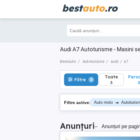
best
auto
.ro
Toate
Perso
Filtre
5
3
3
Audi A7 Autoturisme - Masini s
Bestauto
Autoturisme
audi
a7
Toate
Pers
Filtre
5
3
3
→
Filtre active:
Auto moto
Autoturis
Anunțuri
–
Anunțuri pe pagi