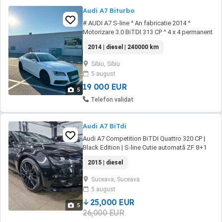
Audi A7 Biturbo
# AUDI A7 S-line ^ An fabricatie 2014 ^
Motorizare 3.0 BiTDI 313 CP ^ 4 x 4 permanent
(Quattro) ^ Proprietar in acte ^ Istoric service -
2014 | diesel | 240000 km
240 mii km # Stare tehnica si estetica
exceptionala, distribuție schimbata, masina
Sibiu, Sibiu
nu are absolut nicio pierdere, discuri plăcuțe
5 august
noi față spate, practic nu există ...
19 000 EUR
5
Telefon validat
Audi A7 BiTdi
Audi A7 Competition BiTDI Quattro 320 CP |
Black Edition | S-line Cutie automată ZF 8+1
trepte BiTDI Quattro Euro 6 (AdBlue) 241.000
2015 | diesel
km REALI istoric AUDI online (ofer serie șasiu)
Înmatriculată nov. 2024 Dotări de top: Bang &
Suceava, Suceava
Olufsen Suspensie AER (Efficiency Comfort ...
5 august
25,000 EUR
5
26,000 EUR