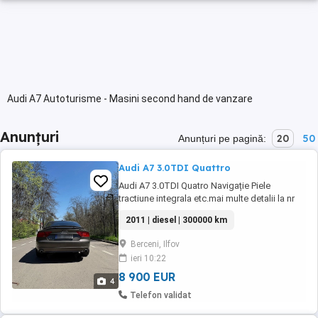
Audi A7 Autoturisme - Masini second hand de vanzare
Anunțuri
20
50
Anunțuri pe pagină:
Audi A7 3.0TDI Quattro
Audi A7 3.0TDI Quatro Navigație Piele
tractiune integrala etc.mai multe detalii la nr
de tel
2011 | diesel | 300000 km
Berceni, Ilfov
ieri 10:22
8 900 EUR
4
Telefon validat