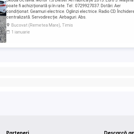
Skoda Octavia. Motor 1,6 Diesel. An fabricație 2013. Euro 5. Mașina
poate fi achiziționată și în rate. Tel : 0729927037. Dotări: Aer
condiționat. Geamuri electrice. Oglinzi electrice. Radio CD. Închider
centralizată. Servodirecție. Airbaguri. Abs.
Bucovat (Remetea Mare), Timis
1 ianuarie
Parteneri
Descarcă ap