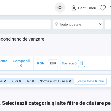
ane
Companii
RON
EUR
Sortează
Contul meu
0
econd hand de vanzare
oane
Companii
RON
EUR
Sortează
0
0
me
Audi
A7
Norma euro: Euro 4
Șterge toate filtrele
.
Selectează categoria și alte filtre de căutare pe