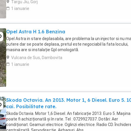
Targu Jiu, Gorj
1 ianuarie
Opel Astra H 1.6 Benzina
Opel Astra in stare deplasabila, are problema la un injector si nu ma
putere dar se poate deplasa, pretul este negociabil la fata locului,
masina are si instalație Gpl omologată.
Vulcana de Sus, Dambovita
1 ianuarie
Skoda Octavia. An 2013. Motor 1, 6 Diesel. Euro 5. 1
cai. Posibilitate rate.
Skoda Octavia. Motor 1,6 Diesel. An fabricație 2013. Euro 5. Mașina
poate fi achiziționată și în rate. Tel : 0729927037. Dotări: Aer
condiționat. Geamuri electrice. Oglinzi electrice. Radio CD. Închider
centralizată. Servodirecție. Airbaguri. Abs.