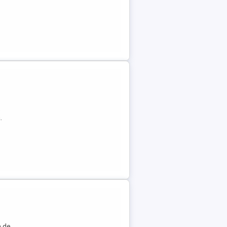
t
.
a de