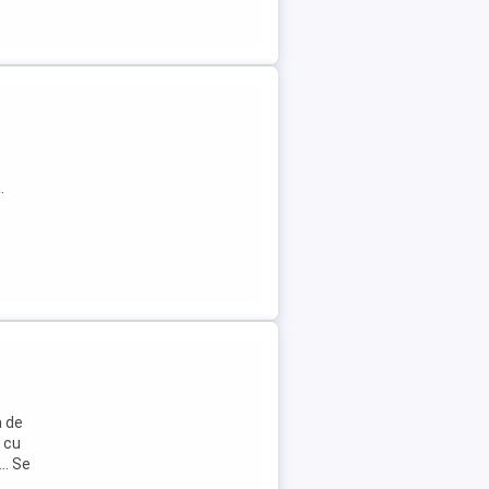
t
.
a de
r cu
.. Se