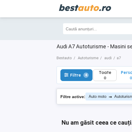
best
auto
.ro
Toate
Perso
Filtre
4
0
0
Audi A7 Autoturisme - Masini s
Bestauto
Autoturisme
audi
a7
Toate
Pers
Filtre
4
0
→
Filtre active:
Auto moto
Autoturis
Nu am găsit ceea ce cauți