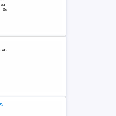
r cu
.. Se
i are
05