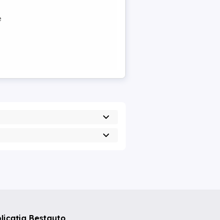
e
licația Bestauto