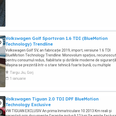
Volkswagen Golf Sportsvan 1.6 TDI (BlueMotion
Technology) Trendline
Volkswagen Golf SV, an fabricație 2019, import, versiune 1.6 TDI
BlueMotion Technology Trendline. Monovolum spațios, recunoscu
pentru consumul redus, fiabilitate și dotările moderne de siguranță
Mașina se prezintă într-o stare tehnică foarte bună, cu multiple
echipamente pentru confort și siguranță ...
Targu Jiu, Gorj
1 ianuarie
Volkswagen Tiguan 2.0 TDI DPF BlueMotion
Technology Exclusive
VW TIGUAN EXCLUSIV An prima înmatriculare 10 2013 Km reali și
garantați prin documente Garanție inclusă 12 luni Se emite factur