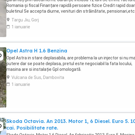
Romania și fiscal Finanțare rapidă persoane fizice Credit rapid doa
buletinul Se accepta diurne, venituri din străinătate, pensionari,etc.
accepta verificare ...
Targu Jiu, Gorj
1 ianuarie
Opel Astra H 1.6 Benzina
Opel Astra in stare deplasabila, are problema la un injector si nu ma
putere dar se poate deplasa, pretul este negociabil la fata locului,
masina are si instalație Gpl omologată.
Vulcana de Sus, Dambovita
1 ianuarie
Skoda Octavia. An 2013. Motor 1, 6 Diesel. Euro 5. 1
cai. Posibilitate rate.