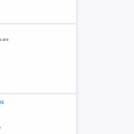
i are
05
e