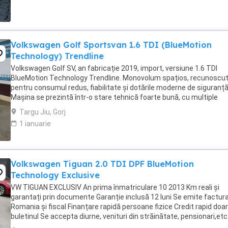
Volkswagen Golf Sportsvan 1.6 TDI (BlueMotion
Technology) Trendline
Volkswagen Golf SV, an fabricație 2019, import, versiune 1.6 TDI
BlueMotion Technology Trendline. Monovolum spațios, recunoscu
pentru consumul redus, fiabilitate și dotările moderne de siguranță
Mașina se prezintă într-o stare tehnică foarte bună, cu multiple
echipamente pentru confort și siguranță ...
Targu Jiu, Gorj
1 ianuarie
Volkswagen Tiguan 2.0 TDI DPF BlueMotion
Technology Exclusive
VW TIGUAN EXCLUSIV An prima înmatriculare 10 2013 Km reali și
garantați prin documente Garanție inclusă 12 luni Se emite factur
Romania și fiscal Finanțare rapidă persoane fizice Credit rapid doa
buletinul Se accepta diurne, venituri din străinătate, pensionari,etc.
accepta verificare ...