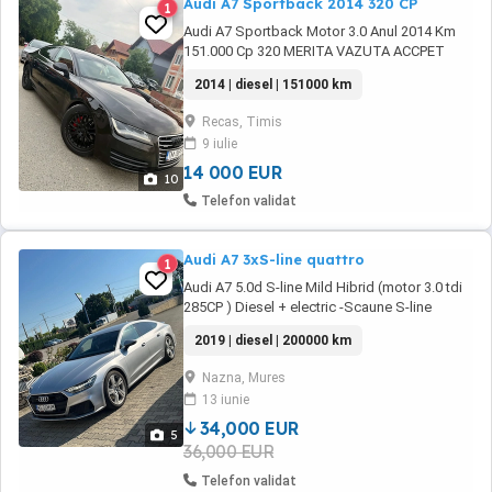
Audi A7 Sportback 2014 320 CP
1
Audi A7 Sportback Motor 3.0 Anul 2014 Km
151.000 Cp 320 MERITA VAZUTA ACCPET
ORICE VERIFICARE Plăcuțele de frâna noi Ulei
2014 | diesel | 151000 km
și toate filtrele noi Dețin garanția cum a fost
luata din reprezentanța în anul 2022 cu 85.000
Recas, Timis
km Dotari: *Senzori parcare față și spate
9 iulie
*Camera marșarier *Tempomat *Comenzi
vocale *Comenzi ...
14 000 EUR
10
Telefon validat
Audi A7 3xS-line quattro
1
Audi A7 5.0d S-line Mild Hibrid (motor 3.0 tdi
285CP ) Diesel + electric -Scaune S-line
electrice cu memorie+incalzire -Sistem audio
2019 | diesel | 200000 km
bang&olufsen -Distronic plus -Line assist -
Side assist -Vireaza spatele -Citire
Nazna, Mures
indicatoare rutiere -Soft close portbagaj -
13 iunie
Audi breaking guard(franeaza singura in caz
...
34,000 EUR
5
36,000 EUR
Telefon validat