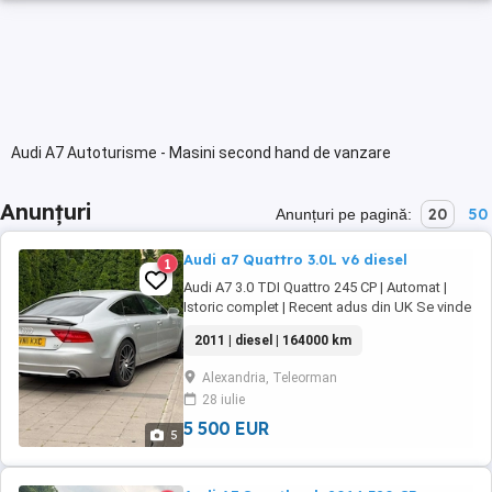
Audi A7 Autoturisme - Masini second hand de vanzare
Anunțuri
20
50
Anunțuri pe pagină:
Audi a7 Quattro 3.0L v6 diesel
1
Audi A7 3.0 TDI Quattro 245 CP | Automat |
Istoric complet | Recent adus din UK Se vinde
Audi A7 3.0 TDI Quattro, 245 CP, cutie
2011 | diesel | 164000 km
automată, în stare foarte bună atât mecanic,
cât și estetic. Mașina este recent adusă din
Alexandria, Teleorman
Marea Britanie, cu istoric complet de service
28 iulie
și toate actele la zi. Detalii: * ...
5 500 EUR
5