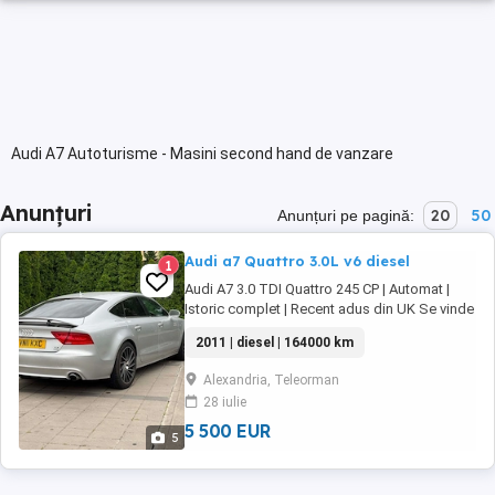
Audi A7 Autoturisme - Masini second hand de vanzare
Anunțuri
20
50
Anunțuri pe pagină:
Audi a7 Quattro 3.0L v6 diesel
1
Audi A7 3.0 TDI Quattro 245 CP | Automat |
Istoric complet | Recent adus din UK Se vinde
Audi A7 3.0 TDI Quattro, 245 CP, cutie
2011 | diesel | 164000 km
automată, în stare foarte bună atât mecanic,
cât și estetic. Mașina este recent adusă din
Alexandria, Teleorman
Marea Britanie, cu istoric complet de service
28 iulie
și toate actele la zi. Detalii: * ...
5 500 EUR
5