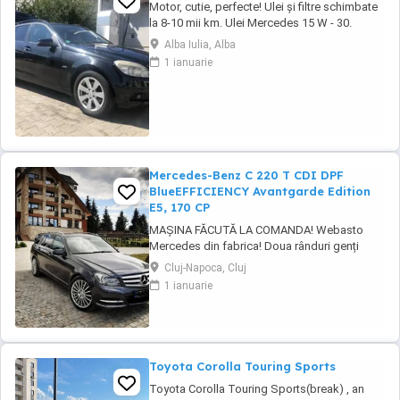
Motor, cutie, perfecte! Ulei și filtre schimbate
la 8-10 mii km. Ulei Mercedes 15 W - 30.
Echipamente si caracteristici speciale: Sistem
Alba Iulia, Alba
de navigație COMAND APS: Sistem de
1 ianuarie
navigație integrat ultramodern cu ghidare
dinamică a rutei. Transmisie manuala 6 trepte.
Climatizare automată Thermotronic: ...
Mercedes-Benz C 220 T CDI DPF
BlueEFFICIENCY Avantgarde Edition
E5, 170 CP
MAȘINA FĂCUTĂ LA COMANDA! Webasto
Mercedes din fabrica! Doua rânduri genți
echipate. Echipament special: Faruri bi-xenon
Cluj-Napoca, Cluj
cu distribuție adaptivă a luminii (Intelligent
1 ianuarie
Light System), sistem de asistență la
conducere: Asistent adaptiv pentru faza
lungă, stingător, covorașe din velur, rezervor
de combustibil: ...
Toyota Corolla Touring Sports
Toyota Corolla Touring Sports(break) , an