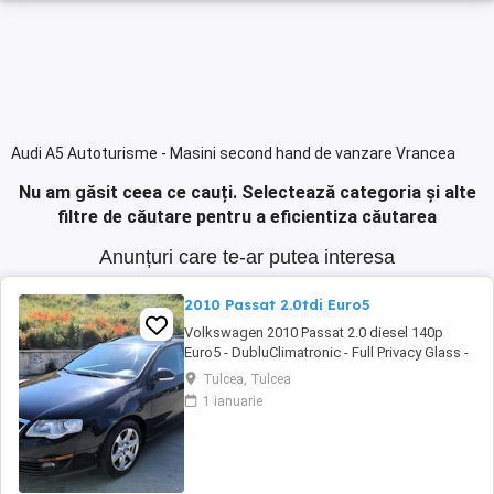
Audi A5 Autoturisme - Masini second hand de vanzare Vrancea
Nu am găsit ceea ce cauți.
Selectează categoria și alte
filtre de căutare pentru a eficientiza căutarea
Anunțuri care te-ar putea interesa
2010 Passat 2.0tdi Euro5
Volkswagen 2010 Passat 2.0 diesel 140p
Euro5 - DubluClimatronic - Full Privacy Glass -
Navigatie originala - Pilot automat ESP -
Tulcea, Tulcea
Sistem Start-Stop - Airbaguri frontale -
1 ianuarie
Airbaguri laterale - Parbriz cu incalzire -
Centralizata 2 chei - Proiectoare ceata -
Geamuri electrice - Oglinzile incalzite -
Senzori ...