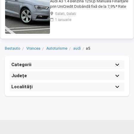
Audi A3 1.4 Benzina 125Cp Manuala Finanțare
prin UniCredit Dobândă fixă de la 7,9%* Rate
fixe pe toată perioada finanțării Aprobare
Galati, Galati
rapidă Garanție inclusă pentru autoturismele
1 ianuarie
eligibile Transport la domiciliu, în funcție de
distanță Contactează-ne pentru o ofertă de
rate! Carte ...
Bestauto
Vrancea
Autoturisme
audi
a5
Categorii
Județe
Localități