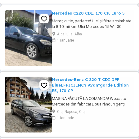
Mercedes C220 CDI, 170 CP, Euro 5
Motor, cutie, perfecte! Ulei și filtre schimbate
la 8-10 mii km. Ulei Mercedes 15 W - 30.
Echipamente si caracteristici speciale: Sistem
Alba Iulia, Alba
de navigație COMAND APS: Sistem de
1 ianuarie
navigație integrat ultramodern cu ghidare
dinamică a rutei. Transmisie manuala 6 trepte.
Climatizare automată Thermotronic: ...
Mercedes-Benz C 220 T CDI DPF
BlueEFFICIENCY Avantgarde Edition
E5, 170 CP
MAȘINA FĂCUTĂ LA COMANDA! Webasto
Mercedes din fabrica! Doua rânduri genți
echipate. Echipament special: Faruri bi-xenon
Cluj-Napoca, Cluj
cu distribuție adaptivă a luminii (Intelligent
1 ianuarie
Light System), sistem de asistență la
conducere: Asistent adaptiv pentru faza
lungă, stingător, covorașe din velur, rezervor
de combustibil: ...