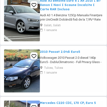
Audi A3 Benzina Euro 6 I An 2015 I Bi-
Xenon I Navi I Scaune Incalzite I
Carte RAR Inclusa
Audi A3 1.4 Benzina 125Cp Manuala Finanțare
prin UniCredit Dobândă fixă de la 7,9%* Rate
fixe pe toată perioada finanțării Aprobare
Galati, Galati
rapidă Garanție inclusă pentru autoturismele
1 ianuarie
eligibile Transport la domiciliu, în funcție de
distanță Contactează-ne pentru o ofertă de
rate! Carte ...
2010 Passat 2.0tdi Euro5
Volkswagen 2010 Passat 2.0 diesel 140p
Euro5 - DubluClimatronic - Full Privacy Glass -
Navigatie originala - Pilot automat ESP -
Tulcea, Tulcea
Sistem Start-Stop - Airbaguri frontale -
1 ianuarie
Airbaguri laterale - Parbriz cu incalzire -
Centralizata 2 chei - Proiectoare ceata -
Geamuri electrice - Oglinzile incalzite -
Senzori ...
Mercedes C220 CDI, 170 CP, Euro 5