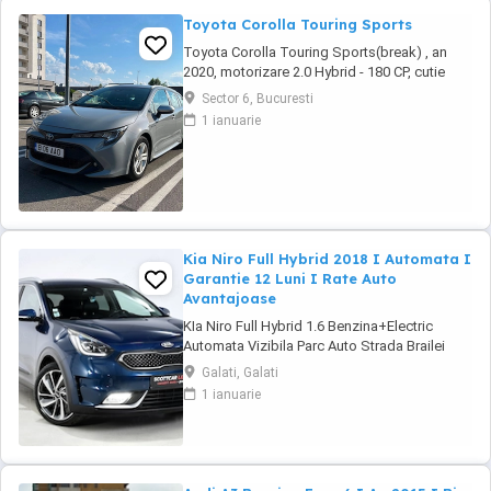
Toyota Corolla Touring Sports
Toyota Corolla Touring Sports(break) , an
2020, motorizare 2.0 Hybrid - 180 CP, cutie
automată, perfectă pentru oraș și drumuri
Sector 6, Bucuresti
lungi, recunoscută pentru fiabilitate și
1 ianuarie
consum redus. *Dotări* Siguranță & Asistență
- Sistem avertizare coliziune - Lane Assist &
Lane Departure Alert - Road Sign Assist - ...
Kia Niro Full Hybrid 2018 I Automata I
Garantie 12 Luni I Rate Auto
Avantajoase
KIa Niro Full Hybrid 1.6 Benzina+Electric
Automata Vizibila Parc Auto Strada Brailei
Nr.306, Galati Finanțare prin UniCredit
Galati, Galati
Dobândă fixă de la 7,9%* Rate fixe pe toată
1 ianuarie
perioada finanțării Aprobare rapidă Garanție
inclusă pentru autoturismele eligibile
Transport la domiciliu, în ...