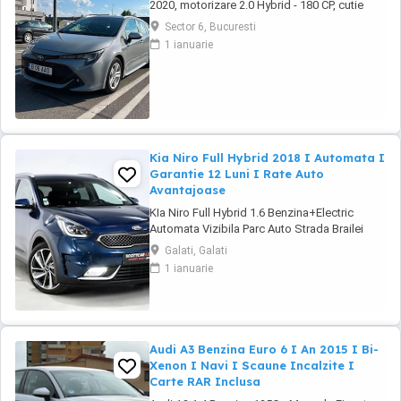
2020, motorizare 2.0 Hybrid - 180 CP, cutie
automată, perfectă pentru oraș și drumuri
Sector 6, Bucuresti
lungi, recunoscută pentru fiabilitate și
1 ianuarie
consum redus. *Dotări* Siguranță & Asistență
- Sistem avertizare coliziune - Lane Assist &
Lane Departure Alert - Road Sign Assist - ...
Kia Niro Full Hybrid 2018 I Automata I
Garantie 12 Luni I Rate Auto
Avantajoase
KIa Niro Full Hybrid 1.6 Benzina+Electric
Automata Vizibila Parc Auto Strada Brailei
Nr.306, Galati Finanțare prin UniCredit
Galati, Galati
Dobândă fixă de la 7,9%* Rate fixe pe toată
1 ianuarie
perioada finanțării Aprobare rapidă Garanție
inclusă pentru autoturismele eligibile
Transport la domiciliu, în ...
Audi A3 Benzina Euro 6 I An 2015 I Bi-
Xenon I Navi I Scaune Incalzite I
Carte RAR Inclusa