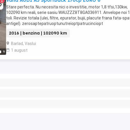
Vand AUDI A5 Sportback 170cp EURO 6
1
Stare perfecta. Nu necesita nici o investitie, motor 1,8 tfsi,130kw,
102090 km reali, serie sasiu WAUZZZ8T8GA036911. Anvelope noi 
toli. Revizie totala (ulei, filtre, epurator, bujii, placute frana fata-spa
antigel). zerosaptepatruoptunutreioptpatrucinciopt
2016 | benzina | 102090 km
Barlad, Vaslui
1 august
9