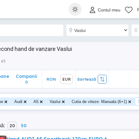
ane
Companii
RON
EUR
Sortează
Contul meu
0
econd hand de vanzare Vaslui
a5
oane
Companii
RON
EUR
Sortează
0
me
Audi
A5
Vaslui
Cutia de viteze: Manuala (6+1)
nă:
20
50