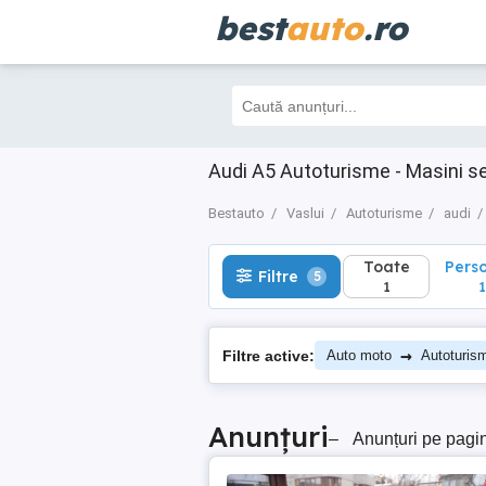
best
auto
.ro
Toate
Perso
Filtre
5
1
1
Audi A5 Autoturisme - Masini s
Bestauto
Vaslui
Autoturisme
audi
Toate
Pers
Filtre
5
1
1
→
Filtre active:
Auto moto
Autoturis
Anunțuri
–
Anunțuri pe pagi