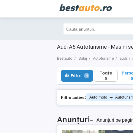
best
auto
.ro
Toate
Perso
Filtre
4
5
5
Audi A5 Autoturisme - Masini s
Bestauto
Salaj
Autoturisme
audi
Toate
Pers
Filtre
4
5
5
→
Filtre active:
Auto moto
Autoturis
Anunțuri
–
Anunțuri pe pagi