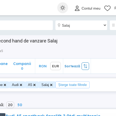
ane
Companii
RON
EUR
Sortează
Contul meu
0
econd hand de vanzare Salaj
a5
oane
Companii
RON
EUR
Sortează
0
me
Audi
A5
Salaj
Șterge toate filtrele
nă:
20
50