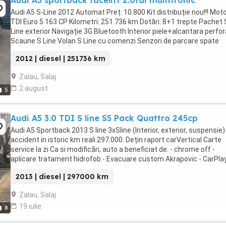
Audi A5 sportback facelift 2.0tdi multitronic
Audi A5 S-Line 2012 Automat Preț: 10.800 Kit distribuție nou!!! Moto
TDI Euro 5 163 CP Kilometri: 251.736 km Dotări: 8+1 trepte Pachet 
Line exterior Navigație 3G Bluetooth Interior piele+alcantara perfo
Scaune S Line Volan S Line cu comenzi Senzori de parcare spate
Senzori de ...
2012 | diesel | 251736 km
Zalau, Salaj
2 august
5
Audi A5 3.0 TDI S line S5 Pack Quattro 245cp
Audi A5 Sportback 2013 S line 3xSline (Interior, exterior, suspensie)
accident in istoric km reali 297.000. Dețin raport carVertical Carte
service la zi Ca si modificări, auto a beneficiat de: - chrome off -
aplicare tratament hidrofob - Evacuare custom Akrapovic - CarPlay
Difuzor bara spate ...
2013 | diesel | 297000 km
Zalau, Salaj
19 iulie
8