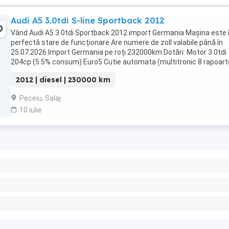
Audi A5 3.0tdi S-line Sportback 2012
Vând Audi A5 3.0tdi Sportback 2012 import Germania Mașina este 
perfectă stare de funcționare Are numere de zoll valabile până în
25.07.2026 Import Germania pe roți 232000km Dotări: Motor 3.0tdi
204cp (5.5% consum) Euro5 Cutie automata (multitronic 8 rapoart
Pachet S-line Distronic (păstrează ...
2012 | diesel | 230000 km
Peceiu, Salaj
10 iulie