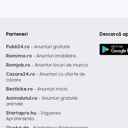
Parteneri
Descarcă ap
Publi24.ro
- Anunturi gratuite
Romimo.ro
- Anunturi imobiliare
Romjob.ro
- Anunturi locuri de munca
Cazare24.ro
- Anunturi cu oferte de
cazare
Bestbike.ro
- Anunturi moto
Animalutul.ro
- Anunturi gratuite
animale
Startapro.hu
- Ingyenes
Apróhirdetés
Quoka.de
- Kostenlose Kleinanzeigen