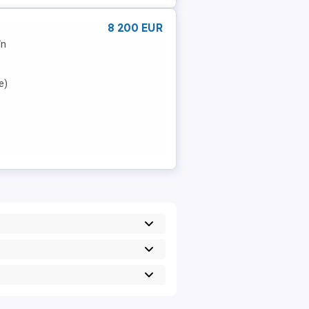
8 200 EUR
în
e)