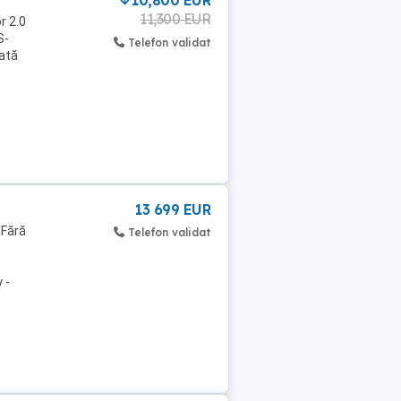
10,800 EUR
11,300 EUR
r 2.0
S-
Telefon validat
rată
13 699 EUR
 Fără
Telefon validat
 -