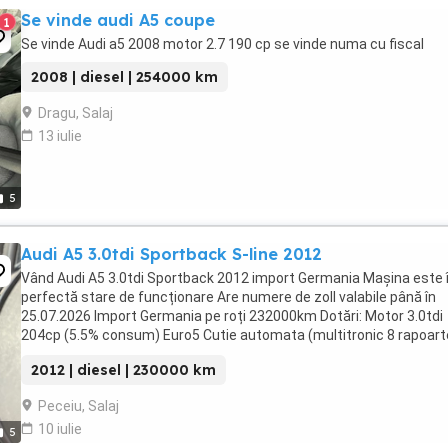
Se vinde audi A5 coupe
1
Se vinde Audi a5 2008 motor 2.7 190 cp se vinde numa cu fiscal
2008 | diesel | 254000 km
Dragu, Salaj
13 iulie
5
Audi A5 3.0tdi Sportback S-line 2012
Vând Audi A5 3.0tdi Sportback 2012 import Germania Mașina este 
perfectă stare de funcționare Are numere de zoll valabile până în
25.07.2026 Import Germania pe roți 232000km Dotări: Motor 3.0tdi
204cp (5.5% consum) Euro5 Cutie automata (multitronic 8 rapoart
Pachet S-line Distronic (păstrează ...
2012 | diesel | 230000 km
Peceiu, Salaj
10 iulie
5