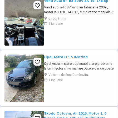
Vand Audi a4 b8 2009 2.0 tdi 143 cp
Vand audi a4 b8 Avant, an fabricatie 2009 ,
motor 2.0 TDI , 143 CP , cutie viteze manuala 6
trepte , tractiune fata Are ca dotari : -navigatie
Giroc, Timis
- faruri xenon -climatizare automata -geamuri
1 ianuarie
electrice -oglinzi electrice -computer de bord
- Jante de tabla pe 16 de iarna montate acum
pe masina + jante ...
Opel Astra H 1.6 Benzina
Opel Astra in stare deplasabila, are problema
la un injector si nu mai are putere dar se poate
deplasa, pretul este negociabil la fata locului,
Vulcana de Sus, Dambovita
masina are si instalație Gpl omologată.
1 ianuarie
Skoda Octavia. An 2013. Motor 1, 6