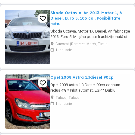
Skoda Octavia. An 2013. Motor 1, 6
Diesel. Euro 5. 105 cai. Posibilitate
rate.
Skoda Octavia. Motor 1,6 Diesel. An fabricație
2013. Euro 5. Mașina poate fi achiziționată și
în rate. Tel : 0729927037. Dotări: Aer
Bucovat (Remetea Mare), Timis
condiționat. Geamuri electrice. Oglinzi
1 ianuarie
electrice. Radio CD. Închidere centralizată.
Servodirecție. Airbaguri. Abs.
Opel 2008 Astra 1.3diesel 90cp
Opel 2008 Astra 1.3 Diesel 90cp consum
redus 4% * Pilot automat, ESP * Dublu
Climatronic * Geamuri electrice * Oglinzile
Tulcea, Tulcea
electrice * Servodirectie, ABS * Radio CD
1 ianuarie
original * Computer de bord * Senzori de
lumina * Centralizata + 2 chei * Bancheta
fractionabila # Motorizare foarte economica
Autoturism ...