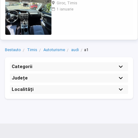
trepte , tractiune fata Are ca dotari : -navigatie
Giroc, Timis
- faruri xenon -climatizare automata -geamuri
1 ianuarie
electrice -oglinzi electrice -computer de bord
- Jante de tabla pe 16 de iarna montate acum
pe masina + jante ...
Bestauto
Timis
Autoturisme
audi
a1
Categorii
Județe
Localități