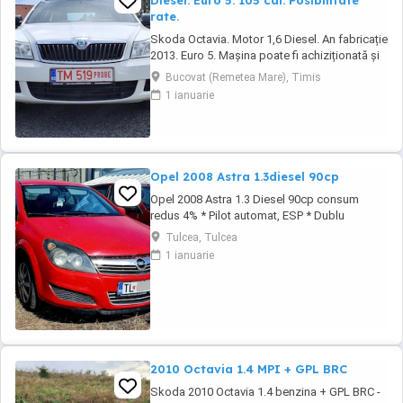
Diesel. Euro 5. 105 cai. Posibilitate
rate.
Skoda Octavia. Motor 1,6 Diesel. An fabricație
2013. Euro 5. Mașina poate fi achiziționată și
în rate. Tel : 0729927037. Dotări: Aer
Bucovat (Remetea Mare), Timis
condiționat. Geamuri electrice. Oglinzi
1 ianuarie
electrice. Radio CD. Închidere centralizată.
Servodirecție. Airbaguri. Abs.
Opel 2008 Astra 1.3diesel 90cp
Opel 2008 Astra 1.3 Diesel 90cp consum
redus 4% * Pilot automat, ESP * Dublu
Climatronic * Geamuri electrice * Oglinzile
Tulcea, Tulcea
electrice * Servodirectie, ABS * Radio CD
1 ianuarie
original * Computer de bord * Senzori de
lumina * Centralizata + 2 chei * Bancheta
fractionabila # Motorizare foarte economica
Autoturism ...
2010 Octavia 1.4 MPI + GPL BRC
Skoda 2010 Octavia 1.4 benzina + GPL BRC -