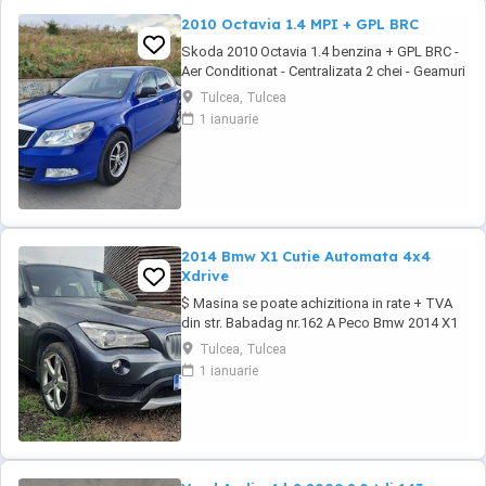
2010 Octavia 1.4 MPI + GPL BRC
Skoda 2010 Octavia 1.4 benzina + GPL BRC -
Aer Conditionat - Centralizata 2 chei - Geamuri
electrice - Oglinzile electrice - Computer de
Tulcea, Tulcea
bord - Jante din aliaj usor - Folii omologate
1 ianuarie
RAR - Proiectoare de ceata - RCD original +
MP3 - Carlig de remorcare - Bancheta
fractionabila - Portbagaj foarte incapator # ...
2014 Bmw X1 Cutie Automata 4x4
Xdrive
$ Masina se poate achizitiona in rate + TVA
din str. Babadag nr.162 A Peco Bmw 2014 X1
SUV 2.0d 143cp xDrive - Cutie Automata -
Tulcea, Tulcea
Tractiune integrala - Dublu Climatronic -
1 ianuarie
Geamuri electrice - Oglinzile incalzite -
Navigatie originala - Senzori de parcare -
Proiectoare ceata - Cotiera fata+spate -
Asistenta ...