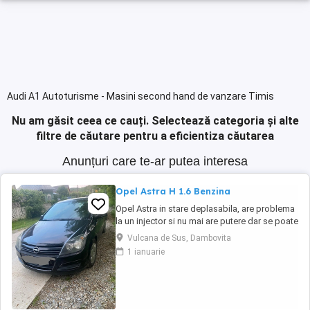
Audi A1 Autoturisme - Masini second hand de vanzare Timis
Nu am găsit ceea ce cauți.
Selectează categoria și alte
filtre de căutare pentru a eficientiza căutarea
Anunțuri care te-ar putea interesa
Opel Astra H 1.6 Benzina
Opel Astra in stare deplasabila, are problema
la un injector si nu mai are putere dar se poate
deplasa, pretul este negociabil la fata locului,
Vulcana de Sus, Dambovita
masina are si instalație Gpl omologată.
1 ianuarie