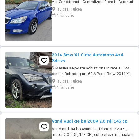
Aer Conditionat - Centralizata 2 chei - Geamuri
electrice - Oglinzile electrice - Computer de
Tulcea, Tulcea
bord - Jante din aliaj usor - Folii omologate
1 ianuarie
RAR - Proiectoare de ceata - RCD original +
MP3 - Carlig de remorcare - Bancheta
fractionabila - Portbagaj foarte incapator # ...
2014 Bmw X1 Cutie Automata 4x4
Xdrive
$ Masina se poate achizitiona in rate + TVA
din str. Babadag nr.162 A Peco Bmw 2014 X1
SUV 2.0d 143cp xDrive - Cutie Automata -
Tulcea, Tulcea
Tractiune integrala - Dublu Climatronic -
1 ianuarie
Geamuri electrice - Oglinzile incalzite -
Navigatie originala - Senzori de parcare -
Proiectoare ceata - Cotiera fata+spate -
Asistenta ...
Vand Audi a4 b8 2009 2.0 tdi 143 cp
Vand audi a4 b8 Avant, an fabricatie 2009 ,
motor 2.0 TDI , 143 CP , cutie viteze manuala 6