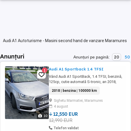
Audi A1 Autoturisme - Masini second hand de vanzare Maramures
Anunțuri
20
50
Anunțuri pe pagină:
Audi A1 Sportback 1.4 TFSI
1
Vând Audi A1 SportBack, 1.4 TFSI, benzină,
125cp, cutie automată S-tronic, an 2018,
97000km, Euro-6, perfectă stare ca aspect și
2018 | benzina | 100000 km
functionare, acte la zi, ITP valabil 2028,
proaspăt servisată. Dotări: airbag, abs, esp,
Sighetu Marmatiei, Maramures
Drive Mode, trapă electrică, multimedia cu
4 august
navigație și ecran escamotabil, bluetooth, ...
12,550 EUR
10
12,990 EUR
Telefon validat