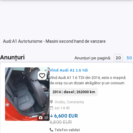
Audi A1 Autoturisme - Masini second hand de vanzare
Anunțuri
20
50
Anunțuri pe pagină:
Vînd Audi A1 1.6 tdi
Vînd Audi A1 1.6 TDI din 2014, este o mașină
de oraș cu un dizain atrăgător și un consum
foarte bun,are 262000km,distribuție
2014 | diesel | 262000 km
schimbată în ianuarie 2026 la 248000 de km,în
stare foarte bună,țin să menționez că
Ovidiu, Constanta
întreținerea am făcut-o la 10.000km,iar
azi 14:45
motorul este într-o stare foarte bună.
6,600 EUR
10
6,800 EUR
Telefon validat