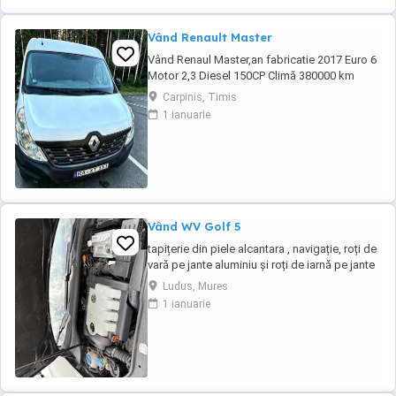
Vând Renault Master
Vând Renaul Master,an fabricatie 2017 Euro 6
Motor 2,3 Diesel 150CP Climă 380000 km
Mașina este în perfectă stare de funcționare
Carpinis, Timis
.Preț 7600 Tel.
1 ianuarie
Vând WV Golf 5
tapițerie din piele alcantara , navigație, roți de
vară pe jante aluminiu și roți de iarnă pe jante
tablă, navigație, geamuri fumurii spate .
Ludus, Mures
1 ianuarie