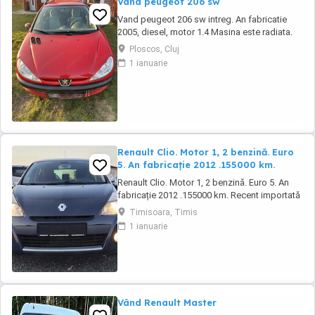
Vand peugeot 206 sw
Vand peugeot 206 sw intreg. An fabricatie
2005, diesel, motor 1.4 Masina este radiata.
Pentru mai multe detalii va rog sunati la nr. de
Ploscos, Cluj
telefon afisat:
1 ianuarie
Renault Clio. Motor 1, 2 benzină. Euro
5. An fabricație 2012 .155000 km.
Renault Clio. Motor 1, 2 benzină. Euro 5. An
fabricație 2012 .155000 km. Recent importată
în țară. Mașina poate fi achiziționată și în rate.
Timisoara, Timis
Distribuția a fost schimbată la 142000 km.
1 ianuarie
Uleiul și filtrele schimbate recent. Mașina a
fost bine întreținută la interior. Dotări: Climă
Automată. Pilot Automat. ...
Vând Renault Master