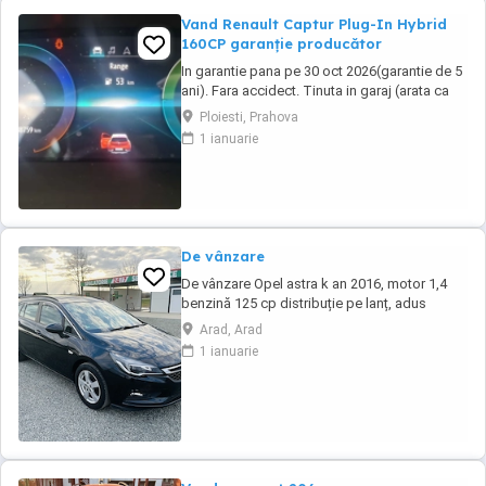
Vand Renault Captur Plug-In Hybrid
160CP garanție producător
In garantie pana pe 30 oct 2026(garantie de 5
ani). Fara accidect. Tinuta in garaj (arata ca
noua, nu are zgarieturi). Folosita doar la
Ploiesti, Prahova
naveta(30km zilnic). Nu are urme de uzura,
1 ianuarie
placutele si discurile nu sunt deloc uzate
datarita sistemului de franare regenerativa.
Masina are foarte multe dotari suplimentare ...
De vânzare
De vânzare Opel astra k an 2016, motor 1,4
benzină 125 cp distribuție pe lanț, adus
recent din Germania, stare bună din toate
Arad, Arad
punctele de vedere, nu necesită investiții,
1 ianuarie
foarte multe dotări, faruri cu led și xenon,
senzori parcare față și spate, senzori
lumină,senzori ploaie, volan
multifuncțional,navigație ...