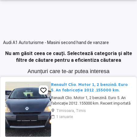
Audi A1 Autoturisme - Masini second hand de vanzare
Nu am găsit ceea ce cauți.
Selectează categoria și alte
filtre de căutare pentru a eficientiza căutarea
Anunțuri care te-ar putea interesa
Renault Clio. Motor 1, 2 benzină. Euro
5. An fabricație 2012 .155000 km.
Renault Clio. Motor 1, 2 benzină. Euro 5. An
fabricație 2012 .155000 km. Recent importată
în țară. Mașina poate fi achiziționată și în rate.
Timisoara, Timis
Distribuția a fost schimbată la 142000 km.
1 ianuarie
Uleiul și filtrele schimbate recent. Mașina a
fost bine întreținută la interior. Dotări: Climă
Automată. Pilot Automat. ...