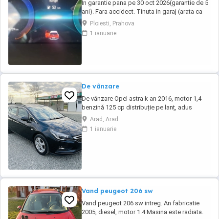
In garantie pana pe 30 oct 2026(garantie de 5
ani). Fara accidect. Tinuta in garaj (arata ca
noua, nu are zgarieturi). Folosita doar la
Ploiesti, Prahova
naveta(30km zilnic). Nu are urme de uzura,
1 ianuarie
placutele si discurile nu sunt deloc uzate
datarita sistemului de franare regenerativa.
Masina are foarte multe dotari suplimentare ...
De vânzare
De vânzare Opel astra k an 2016, motor 1,4
benzină 125 cp distribuție pe lanț, adus
recent din Germania, stare bună din toate
Arad, Arad
punctele de vedere, nu necesită investiții,
1 ianuarie
foarte multe dotări, faruri cu led și xenon,
senzori parcare față și spate, senzori
lumină,senzori ploaie, volan
multifuncțional,navigație ...
Vand peugeot 206 sw
Vand peugeot 206 sw intreg. An fabricatie
2005, diesel, motor 1.4 Masina este radiata.