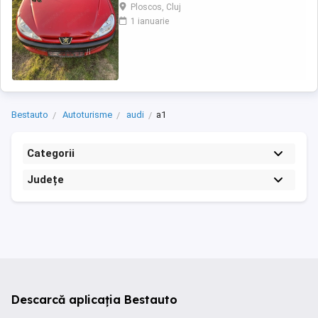
Pentru mai multe detalii va rog sunati la nr. de
Ploscos, Cluj
telefon afisat:
1 ianuarie
Bestauto
Autoturisme
audi
a1
Categorii
Județe
Descarcă aplicația Bestauto