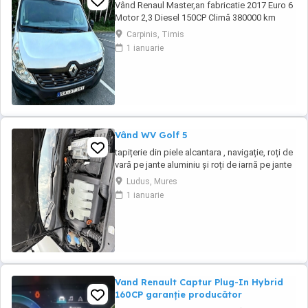
Vând Renaul Master,an fabricatie 2017 Euro 6
Motor 2,3 Diesel 150CP Climă 380000 km
Mașina este în perfectă stare de funcționare
Carpinis, Timis
.Preț 7600 Tel.
1 ianuarie
Vând WV Golf 5
tapițerie din piele alcantara , navigație, roți de
vară pe jante aluminiu și roți de iarnă pe jante
tablă, navigație, geamuri fumurii spate .
Ludus, Mures
1 ianuarie
Vand Renault Captur Plug-In Hybrid
160CP garanție producător