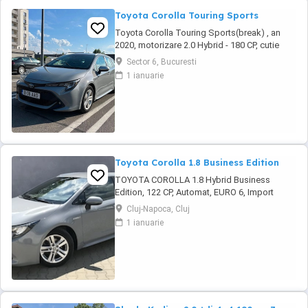
Toyota Corolla Touring Sports
Toyota Corolla Touring Sports(break) , an
2020, motorizare 2.0 Hybrid - 180 CP, cutie
automată, perfectă pentru oraș și drumuri
Sector 6, Bucuresti
lungi, recunoscută pentru fiabilitate și
1 ianuarie
consum redus. *Dotări* Siguranță & Asistență
- Sistem avertizare coliziune - Lane Assist &
Lane Departure Alert - Road Sign Assist - ...
Toyota Corolla 1.8 Business Edition
TOYOTA COROLLA 1.8 Hybrid Business
Edition, 122 CP, Automat, EURO 6, Import
recent! In curand pe stoc ! * Disponibil în rate
Cluj-Napoca, Cluj
prin credit leasing pe o perioadă de 1-5 ani. *
1 ianuarie
Țara de origine: Italia Data fabricație:
11.12.2021 Prima înmatriculare: 18.03.2022 *
Pentru cei care vad pozele pe PUBLI24 ...