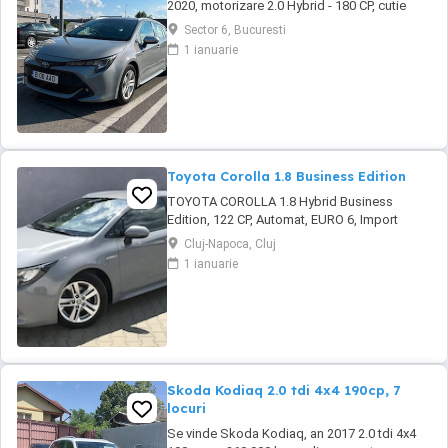
2020, motorizare 2.0 Hybrid - 180 CP, cutie
automată, perfectă pentru oraș și drumuri
Sector 6, Bucuresti
lungi, recunoscută pentru fiabilitate și
1 ianuarie
consum redus. *Dotări* Siguranță & Asistență
- Sistem avertizare coliziune - Lane Assist &
Lane Departure Alert - Road Sign Assist - ...
Toyota Corolla 1.8 Business Edition
TOYOTA COROLLA 1.8 Hybrid Business
Edition, 122 CP, Automat, EURO 6, Import
recent! In curand pe stoc ! * Disponibil în rate
Cluj-Napoca, Cluj
prin credit leasing pe o perioadă de 1-5 ani. *
1 ianuarie
Țara de origine: Italia Data fabricație:
11.12.2021 Prima înmatriculare: 18.03.2022 *
Pentru cei care vad pozele pe PUBLI24 ...
Skoda Kodiaq 2.0 tdi 4x4 190cp, 7
locuri
Se vinde Skoda Kodiaq, an 2017 2.0 tdi 4x4