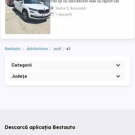
190 cp cu 260.000 km reali cu raport car
vertical. La 253.000 km s-a efectuat revizie cu
Sector 5, Bucuresti
facturi la: ulei+filtre, plăcute frână, rulment
1 ianuarie
spate, schimbat ulei dsg , cutie transfer, grup
Haldex, schimbat flanșă grup. Dotări: Faruri
full led, scaune fata încălzite ...
Bestauto
Autoturisme
audi
a1
Categorii
Județe
Descarcă aplicația Bestauto