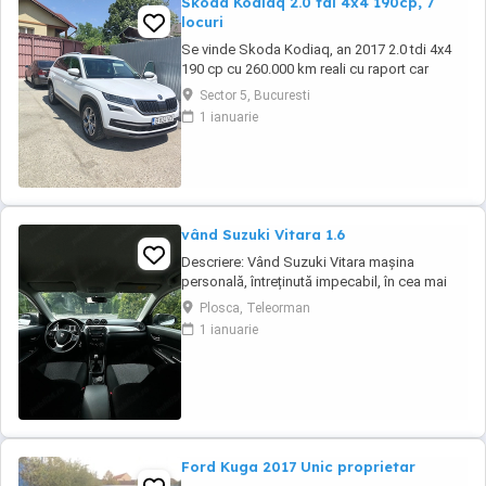
Skoda Kodiaq 2.0 tdi 4x4 190cp, 7
locuri
Se vinde Skoda Kodiaq, an 2017 2.0 tdi 4x4
190 cp cu 260.000 km reali cu raport car
vertical. La 253.000 km s-a efectuat revizie cu
Sector 5, Bucuresti
facturi la: ulei+filtre, plăcute frână, rulment
1 ianuarie
spate, schimbat ulei dsg , cutie transfer, grup
Haldex, schimbat flanșă grup. Dotări: Faruri
full led, scaune fata încălzite ...
vând Suzuki Vitara 1.6
Descriere: Vând Suzuki Vitara mașina
personală, întreținută impecabil, în cea mai
căutată configurație pentru fiabilitate: motorul
Plosca, Teleorman
1.6 benzină aspirat (distribuție lanț) și
1 ianuarie
tracțiune integrală AllGrip Date tehnice &
istoric : Rulaj:330140( reali verificabili)
Proprietar: al doilea proprietar Motorizare ...
Ford Kuga 2017 Unic proprietar