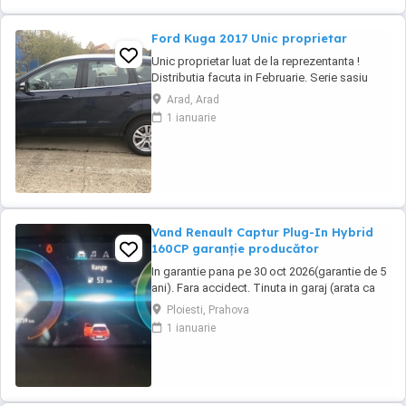
Ford Kuga 2017 Unic proprietar
Unic proprietar luat de la reprezentanta !
Distributia facuta in Februarie. Serie sasiu
WF0AXXWPMAHC82078
Arad, Arad
1 ianuarie
Vand Renault Captur Plug-In Hybrid
160CP garanție producător
In garantie pana pe 30 oct 2026(garantie de 5
ani). Fara accidect. Tinuta in garaj (arata ca
noua, nu are zgarieturi). Folosita doar la
Ploiesti, Prahova
naveta(30km zilnic). Nu are urme de uzura,
1 ianuarie
placutele si discurile nu sunt deloc uzate
datarita sistemului de franare regenerativa.
Masina are foarte multe dotari suplimentare ...