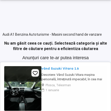
Audi A1 Benzina Autoturisme - Masini second hand de vanzare
Nu am găsit ceea ce cauți.
Selectează categoria și alte
filtre de căutare pentru a eficientiza căutarea
Anunțuri care te-ar putea interesa
vând Suzuki Vitara 1.6
Descriere: Vând Suzuki Vitara mașina
personală, întreținută impecabil, în cea mai
căutată configurație pentru fiabilitate: motorul
Plosca, Teleorman
1.6 benzină aspirat (distribuție lanț) și
1 ianuarie
tracțiune integrală AllGrip Date tehnice &
istoric : Rulaj:330140( reali verificabili)
Proprietar: al doilea proprietar Motorizare ...