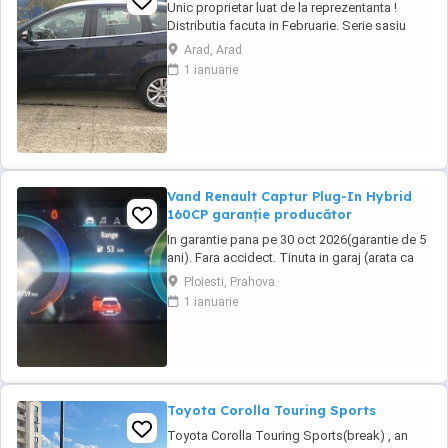
Unic proprietar luat de la reprezentanta !
Distributia facuta in Februarie. Serie sasiu
WF0AXXWPMAHC82078
Arad, Arad
1 ianuarie
Vand Renault Captur Plug-In Hybrid
160CP garanție producător
In garantie pana pe 30 oct 2026(garantie de 5
ani). Fara accidect. Tinuta in garaj (arata ca
noua, nu are zgarieturi). Folosita doar la
Ploiesti, Prahova
naveta(30km zilnic). Nu are urme de uzura,
1 ianuarie
placutele si discurile nu sunt deloc uzate
datarita sistemului de franare regenerativa.
Masina are foarte multe dotari suplimentare ...
Toyota Corolla Touring Sports
Toyota Corolla Touring Sports(break) , an